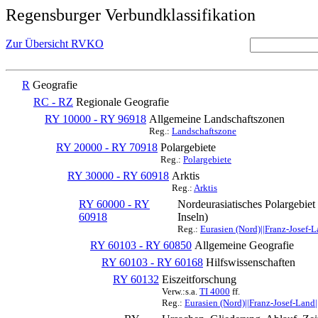
Regensburger Verbundklassifikation
Zur Übersicht RVKO
R
Geografie
RC - RZ
Regionale Geografie
RY 10000 - RY 96918
Allgemeine Landschaftszonen
Reg.:
Landschaftszone
RY 20000 - RY 70918
Polargebiete
Reg.:
Polargebiete
RY 30000 - RY 60918
Arktis
Reg.:
Arktis
RY 60000 - RY
Nordeurasiatisches Polargebie
60918
Inseln)
Reg.:
Eurasien (Nord)||Franz-Josef-L
RY 60103 - RY 60850
Allgemeine Geografie
RY 60103 - RY 60168
Hilfswissenschaften
RY 60132
Eiszeitforschung
Verw.:s.a.
TI 4000
ff.
Reg.:
Eurasien (Nord)||Franz-Josef-Land|