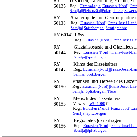
RY
Ursachen, Gliederung, Ablauf, Zei
60135
Reg.:
Chronologie||Eurasien (Nord)||Fra
Semlja||Pleistozän||Polargebiete||Sewern
RY
Stratigraphie und Geomorphologie 
60138
Reg.:
Eurasien (Nord)||Franz-Josef-Land
Semlja||Spitzbergen||Stratigraphie
RY 60141
Löss
Reg.:
Eurasien (Nord)||Franz-Josef-La
RY
Glazialisostasie und Glazialeu
60144
Reg.:
Eurasien (Nord)||Franz-Josef-Lan
Semlja||Spitzbergen
RY
Klima des Eiszeitalters
60147
Reg.:
Eurasien (Nord)||Franz-Josef-Lan
Semlja||Spitzbergen
RY
Pflanzen und Tierwelt des Eiszeit
60150
Reg.:
Eurasien (Nord)||Franz-Josef-Lan
Semlja||Spitzbergen||Tiere
RY
Mensch des Eiszeitalters
60153
Verw.:s.a.
WU 1000
ff.
Reg.:
Eurasien (Nord)||Franz-Josef-Lan
Semlja||Spitzbergen
RY
Regionale Quartärfragen
60156
Reg.:
Eurasien (Nord)||Franz-Josef-La
Semlja||Spitzbergen