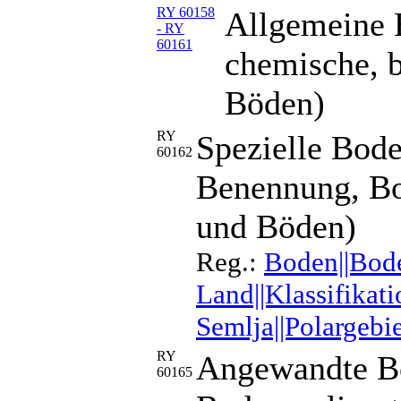
RY 60158
Allgemeine 
- RY
60161
chemische, b
Böden)
RY
Spezielle Bode
60162
Benennung, Bo
und Böden)
Reg.:
Boden||Bode
Land||Klassifikati
Semlja||Polargebi
RY
Angewandte B
60165