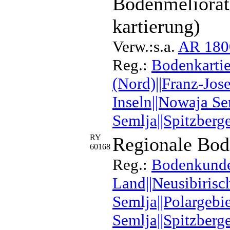
Bodenmeliorat
kartierung)
Verw.:s.a.
AR 180
Reg.:
Bodenkartie
(Nord)||Franz-Jos
Inseln||Nowaja Se
Semlja||Spitzberg
RY
Regionale Bo
60168
Reg.:
Bodenkunde|
Land||Neusibirisc
Semlja||Polargebi
Semlja||Spitzberg