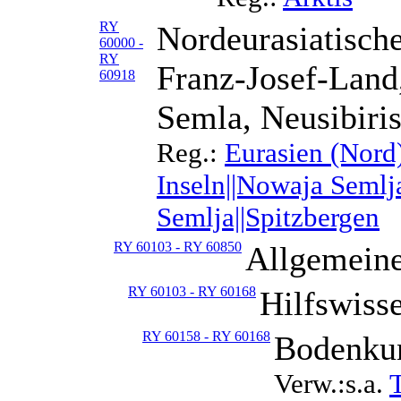
RY
Nordeurasiatische
60000 -
RY
Franz-Josef-Land
60918
Semla, Neusibiris
Reg.:
Eurasien (Nord)
Inseln||Nowaja Semlja
Semlja||Spitzbergen
RY 60103 - RY 60850
Allgemeine
RY 60103 - RY 60168
Hilfswiss
RY 60158 - RY 60168
Bodenkun
Verw.:s.a.