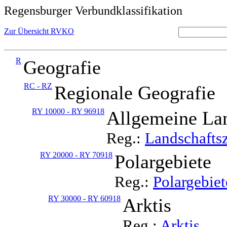
Regensburger Verbundklassifikation
Zur Übersicht RVKO
R
Geografie
RC - RZ
Regionale Geografie
RY 10000 - RY 96918
Allgemeine La
Reg.:
Landschafts
RY 20000 - RY 70918
Polargebiete
Reg.:
Polargebiet
RY 30000 - RY 60918
Arktis
Reg.:
Arktis