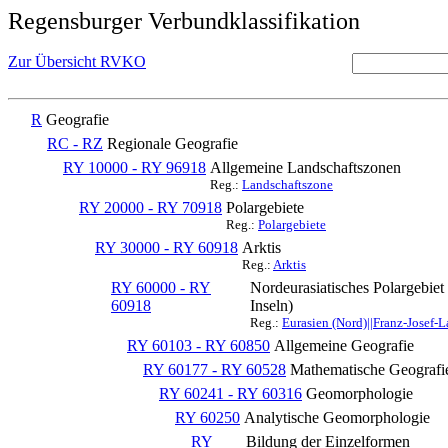
Regensburger Verbundklassifikation
Zur Übersicht RVKO
R
Geografie
RC - RZ
Regionale Geografie
RY 10000 - RY 96918
Allgemeine Landschaftszonen
Reg.:
Landschaftszone
RY 20000 - RY 70918
Polargebiete
Reg.:
Polargebiete
RY 30000 - RY 60918
Arktis
Reg.:
Arktis
RY 60000 - RY
Nordeurasiatisches Polargebie
60918
Inseln)
Reg.:
Eurasien (Nord)||Franz-Josef-L
RY 60103 - RY 60850
Allgemeine Geografie
RY 60177 - RY 60528
Mathematische Geografi
RY 60241 - RY 60316
Geomorphologie
RY 60250
Analytische Geomorphologie
RY
Bildung der Einzelformen