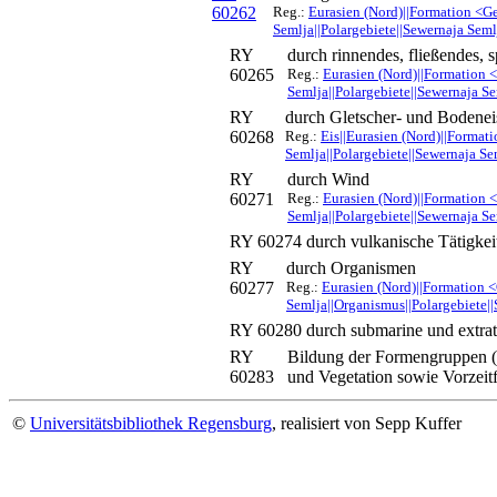
60262
Reg.:
Eurasien (Nord)||Formation <G
Semlja||Polargebiete||Sewernaja Seml
RY
durch rinnendes, fließendes,
60265
Reg.:
Eurasien (Nord)||Formation 
Semlja||Polargebiete||Sewernaja Se
RY
durch Gletscher- und Bodenei
60268
Reg.:
Eis||Eurasien (Nord)||Format
Semlja||Polargebiete||Sewernaja Se
RY
durch Wind
60271
Reg.:
Eurasien (Nord)||Formation 
Semlja||Polargebiete||Sewernaja S
RY 60274
durch vulkanische Tätigkei
RY
durch Organismen
60277
Reg.:
Eurasien (Nord)||Formation 
Semlja||Organismus||Polargebiete|
RY 60280
durch submarine und extrat
RY
Bildung der Formengruppen (
60283
und Vegetation sowie Vorzeit
©
Universitätsbibliothek Regensburg
, realisiert von Sepp Kuffer