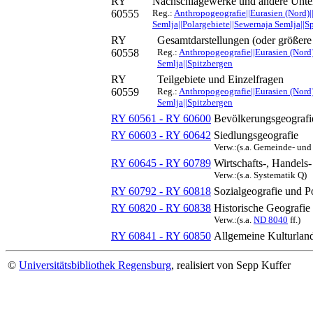
RY
Nachschlagewerke und andere Unte
60555
Reg.:
Anthropogeografie||Eurasien (Nord)|
Semlja||Polargebiete||Sewernaja Semlja||S
RY
Gesamtdarstellungen (oder größere
60558
Reg.:
Anthropogeografie||Eurasien (Nord)
Semlja||Spitzbergen
RY
Teilgebiete und Einzelfragen
60559
Reg.:
Anthropogeografie||Eurasien (Nord)
Semlja||Spitzbergen
RY 60561 - RY 60600
Bevölkerungsgeografi
RY 60603 - RY 60642
Siedlungsgeografie
Verw.:(s.a. Gemeinde- und
RY 60645 - RY 60789
Wirtschafts-, Handels
Verw.:(s.a. Systematik Q)
RY 60792 - RY 60818
Sozialgeografie und Po
RY 60820 - RY 60838
Historische Geografie
Verw.:(s.a.
ND 8040
ff.)
RY 60841 - RY 60850
Allgemeine Kulturlan
©
Universitätsbibliothek Regensburg
, realisiert von Sepp Kuffer