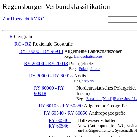
Regensburger Verbundklassifikation
Zur Übersicht RVKO
R
Geografie
RC - RZ
Regionale Geografie
RY 10000 - RY 96918
Allgemeine Landschaftszonen
Reg.:
Landschaftszone
RY 20000 - RY 70918
Polargebiete
Reg.:
Polargebiete
RY 30000 - RY 60918
Arktis
Reg.:
Arktis
RY 60000 - RY
Nordeurasiatisches Polargebie
60918
Inseln)
Reg.:
Eurasien (Nord)||Franz-Josef-L
RY 60103 - RY 60850
Allgemeine Geografie
RY 60540 - RY 60850
Anthropogeografie
RY 60540 -
Hilfswissenschaften
RY 60546
Verw.:(Anthropologie s. WU, Paläoa
und Frühgeschichte s. Systematik 