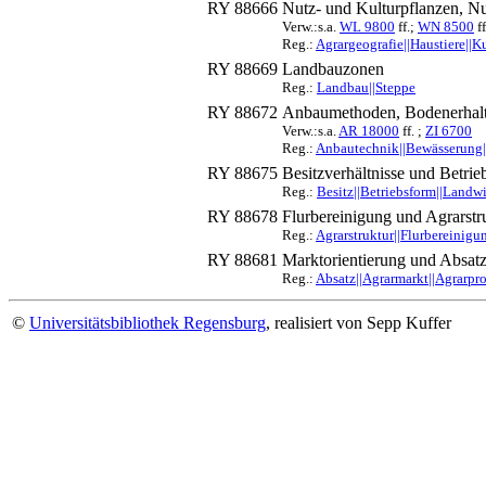
RY 88666
Nutz- und Kulturpflanzen, Nu
Verw.:s.a.
WL 9800
ff.;
WN 8500
ff
Reg.:
Agrargeografie||Haustiere||K
RY 88669
Landbauzonen
Reg.:
Landbau||Steppe
RY 88672
Anbaumethoden, Bodenerhalt
Verw.:s.a.
AR 18000
ff. ;
ZI 6700
Reg.:
Anbautechnik||Bewässerung|
RY 88675
Besitzverhältnisse und Betri
Reg.:
Besitz||Betriebsform||Landwi
RY 88678
Flurbereinigung und Agrarstr
Reg.:
Agrarstruktur||Flurbereinigu
RY 88681
Marktorientierung und Absat
Reg.:
Absatz||Agrarmarkt||Agrarpr
©
Universitätsbibliothek Regensburg
, realisiert von Sepp Kuffer