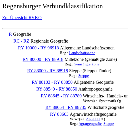
Regensburger Verbundklassifikation
Zur Übersicht RVKO
R
Geografie
RC - RZ
Regionale Geografie
RY 10000 - RY 96918
Allgemeine Landschaftszonen
Reg.:
Landschaftszone
RY 80000 - RY 88918
Mittelzone (gemäßigte Zone)
Reg.:
Gemäßigte Zone
RY 88000 - RY 88918
Steppe (Steppenländer)
Reg.:
Steppe
RY 88103 - RY 88850
Allgemeine Geografie
RY 88540 - RY 88850
Anthropogeografie
RY 88645 - RY 88789
Wirtschafts-, Handels- u
Verw.:(s.a. Systematik Q)
RY 88654 - RY 88735
Wirtschaftsgeografie
RY 88663
Agrarwirtschaftsgeografie
Verw.:(s.a.
ZA 9000
ff.)
Reg.:
Agrargeografie||Steppe