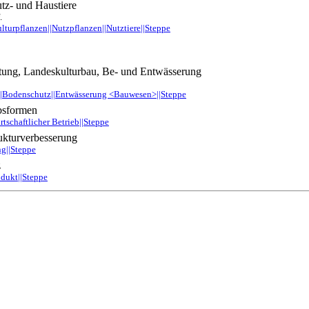
tz- und Haustiere
.
ulturpflanzen||Nutzpflanzen||Nutztiere||Steppe
ung, Landeskulturbau, Be- und Entwässerung
|Bodenschutz||Entwässerung <Bauwesen>||Steppe
ebsformen
rtschaftlicher Betrieb||Steppe
ukturverbesserung
ng||Steppe
z
odukt||Steppe