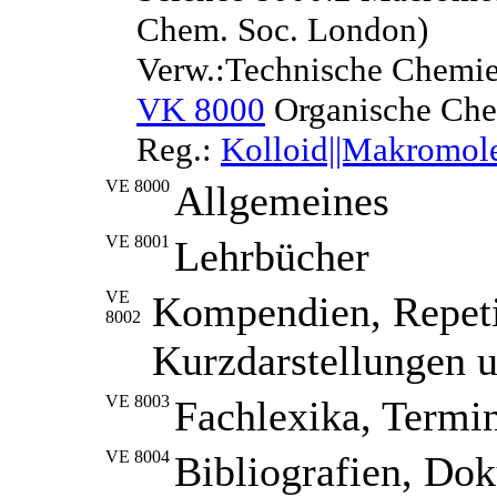
Chem. Soc. London)
Verw.:Technische Chemie
VK 8000
Organische Che
Reg.:
Kolloid||Makromole
VE 8000
Allgemeines
VE 8001
Lehrbücher
VE
Kompendien, Repetit
8002
Kurzdarstellungen u
VE 8003
Fachlexika, Termi
VE 8004
Bibliografien, Do