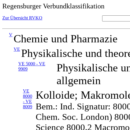
Regensburger Verbundklassifikation
Zur Übersicht RVKO
V
Chemie und Pharmazie
VE
Physikalische und theor
VE 5000 - VE
Physikalische u
9909
allgemein
VE
Kolloide; Makromol
8000
- VE
Bem.: Ind. Signatur: 8000
8009
Chem. Soc. London) 8000
Science 8000.2 Macromole