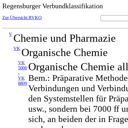
Regensburger Verbundklassifikation
Zur Übersicht RVKO
V
Chemie und Pharmazie
VK
Organische Chemie
VK
Organische Chemie al
5000
-
Bem.: Präparative Methoden
VK
8809
Verbindungen und Verbindun
den Systemstellen für Prä
usw., sondern bei 7000 ff u
sich, an beiden der in Fra