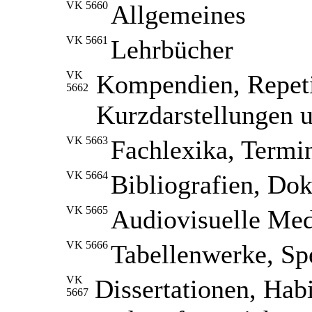
VK 5660
Allgemeines
VK 5661
Lehrbücher
VK
Kompendien, Repetit
5662
Kurzdarstellungen u
VK 5663
Fachlexika, Termi
VK 5664
Bibliografien, Do
VK 5665
Audiovisuelle Med
VK 5666
Tabellenwerke, Spe
VK
Dissertationen, Habi
5667