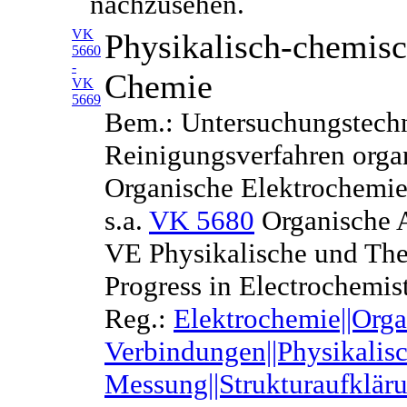
nachzusehen.
VK
Physikalisch-chemisc
5660
-
Chemie
VK
5669
Bem.: Untersuchungstech
Reinigungsverfahren orga
Organische Elektrochemie
s.a.
VK 5680
Organische A
VE Physikalische und The
Progress in Electrochemi
Reg.:
Elektrochemie||Org
Verbindungen||Physikalis
Messung||Strukturaufklär