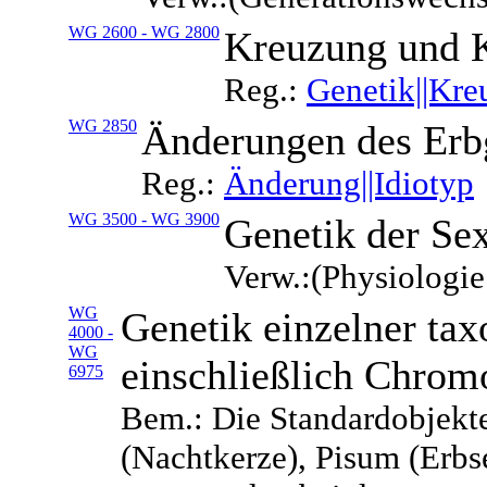
WG 2600 - WG 2800
Kreuzung und 
Reg.:
Genetik||Kr
WG 2850
Änderungen des Erb
Reg.:
Änderung||Idiotyp
WG 3500 - WG 3900
Genetik der Sex
Verw.:(Physiologie
WG
Genetik einzelner ta
4000 -
WG
einschließlich Chrom
6975
Bem.: Die Standardobjekt
(Nachtkerze), Pisum (Erbs