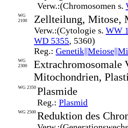
Verw.:(Chromosomen s.
WG
Zellteilung, Mitose,
2100
Verw.:(Cytologie s.
WW 1
WD 5355
, 5360)
Reg.:
Genetik||Meiose||Mi
WG
Extrachromosomale 
2300
Mitochondrien, Plast
WG 2350
Plasmide
Reg.:
Plasmid
WG 2500
Reduktion des Chro
Verw.:(Generationswechs