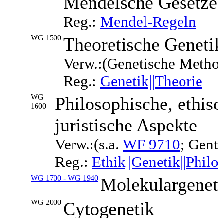
Mendelsche Gesetze
Reg.:
Mendel-Regeln
WG 1500
Theoretische Geneti
Verw.:(Genetische Meth
Reg.:
Genetik||Theorie
WG
Philosophische, ethis
1600
juristische Aspekte
Verw.:(s.a.
WF 9710
; Gen
Reg.:
Ethik||Genetik||Phil
WG 1700 - WG 1940
Molekulargenet
WG 2000
Cytogenetik