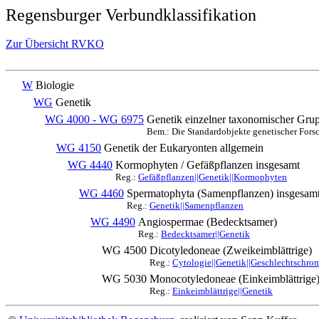
Regensburger Verbundklassifikation
Zur Übersicht RVKO
W
Biologie
WG
Genetik
WG 4000 - WG 6975
Genetik einzelner taxonomischer Gru
Bem.: Die Standardobjekte genetischer Forsc
WG 4150
Genetik der Eukaryonten allgemein
WG 4440
Kormophyten / Gefäßpflanzen insgesamt
Reg.:
Gefäßpflanzen||Genetik||Kormophyten
WG 4460
Spermatophyta (Samenpflanzen) insgesam
Reg.:
Genetik||Samenpflanzen
WG 4490
Angiospermae (Bedecktsamer)
Reg.:
Bedecktsamer||Genetik
WG 4500
Dicotyledoneae (Zweikeimblättrige)
Reg.:
Cytologie||Genetik||Geschlechtschro
WG 5030
Monocotyledoneae (Einkeimblättrige
Reg.:
Einkeimblättrige||Genetik