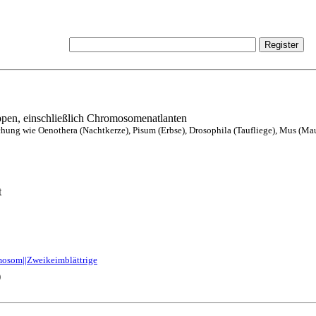
ppen, einschließlich Chromosomenatlanten
hung wie Oenothera (Nachtkerze), Pisum (Erbse), Drosophila (Taufliege), Mus (Maus
t
mosom||Zweikeimblättrige
)