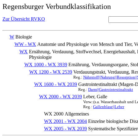
Regensburger Verbundklassifikation
Zur Übersicht RVKO
W
Biologie
WW - WX
Anatomie und Physiologie von Mensch und Tier, Vo
WX
Ernährung, Verdauung, Stoffwechsel, Energiehaushalt,
Physiologie
WX 1000 - WX 3939
Ernährung, Verdauungsorgane, Stof
WX 1200 - WX 2539
Verdauungstrakt, Verdauung, Res
Reg.:
Nährstoff||Nahrung||Resorption
WX 1600 - WX 2039
Gastrointestinaltrakt (Magen
Reg.:
Darm||Gastrointestinaltrakt
WX 2000 - WX 2039
Leber, Galle
Verw.:(s.a. Wasserhaushalt und 
Reg.:
Gallenblase||Leber
WX 2000
Allgemeines
WX 2001 - WX 2004
Einzelne biologische Disz
WX 2005 - WX 2039
Systematische Spezifizie