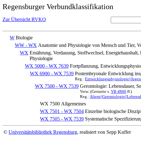
Regensburger Verbundklassifikation
Zur Übersicht RVKO
W
Biologie
WW - WX
Anatomie und Physiologie von Mensch und Tier, Vo
WX
Ernährung, Verdauung, Stoffwechsel, Energiehaushalt,
Physiologie
WX 5000 - WX 7639
Fortpflanzung, Entwicklungsphysio
WX 6900 - WX 7539
Postembryonale Entwicklung in
Reg.:
Entwicklungsphysiologie||Juge
WX 7500 - WX 7539
Gerontologie: Lebensdauer, Se
Verw.:(Geriatrie s.
YB 4800
ff.)
Reg.:
Altern||Gerontologie||Lebensd
WX 7500
Allgemeines
WX 7501 - WX 7504
Einzelne biologische Diszip
WX 7505 - WX 7539
Systematische Spezifizierun
©
Universitätsbibliothek Regensburg
, realisiert von Sepp Kuffer