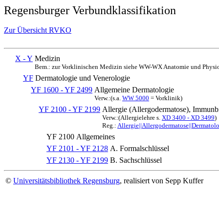
Regensburger Verbundklassifikation
Zur Übersicht RVKO
X - Y
Medizin
Bem.: zur Vorklinischen Medizin siehe WW-WX Anatomie und Physio
YF
Dermatologie und Venerologie
YF 1600 - YF 2499
Allgemeine Dermatologie
Verw.:(s.a.
WW 5000
= Vorklinik)
YF 2100 - YF 2199
Allergie (Allergodermatose), Immunb
Verw.:(Allergielehre s.
XD 3400 - XD 3499
)
Reg.:
Allergie||Allergodermatose||Dermatol
YF 2100
Allgemeines
YF 2101 - YF 2128
A. Formalschlüssel
YF 2130 - YF 2199
B. Sachschlüssel
©
Universitätsbibliothek Regensburg
, realisiert von Sepp Kuffer