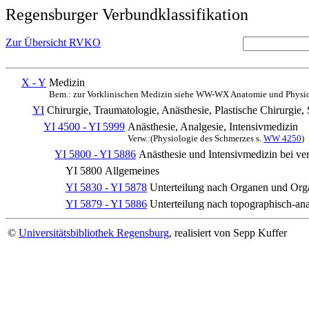
Regensburger Verbundklassifikation
Zur Übersicht RVKO
X - Y
Medizin
Bem.: zur Vorklinischen Medizin siehe WW-WX Anatomie und Physio
YI
Chirurgie, Traumatologie, Anästhesie, Plastische Chirurgie, 
YI 4500 - YI 5999
Anästhesie, Analgesie, Intensivmedizin
Verw.:(Physiologie des Schmerzes s.
WW 4250
)
YI 5800 - YI 5886
Anästhesie und Intensivmedizin bei ver
YI 5800
Allgemeines
YI 5830 - YI 5878
Unterteilung nach Organen und Or
YI 5879 - YI 5886
Unterteilung nach topographisch-an
©
Universitätsbibliothek Regensburg
, realisiert von Sepp Kuffer