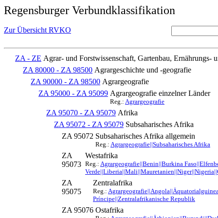
Regensburger Verbundklassifikation
Zur Übersicht RVKO
ZA - ZE
Agrar- und Forstwissenschaft, Gartenbau, Ernährungs- 
ZA 80000 - ZA 98500
Agrargeschichte und -geografie
ZA 90000 - ZA 98500
Agrargeografie
ZA 95000 - ZA 95099
Agrargeografie einzelner Länder
Reg.:
Agrargeografie
ZA 95070 - ZA 95079
Afrika
ZA 95072 - ZA 95079
Subsaharisches Afrika
ZA 95072
Subsaharisches Afrika allgemein
Reg.:
Agrargeografie||Subsaharisches Afrika
ZA
Westafrika
95073
Reg.:
Agrargeografie||Benin||Burkina Faso||Elfen
Verde||Liberia||Mali||Mauretanien||Niger||Nigeria|
ZA
Zentralafrika
95075
Reg.:
Agrargeografie||Angola||Äquatorialguin
Príncipe||Zentralafrikanische Republik
ZA 95076
Ostafrika