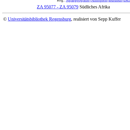
Reg.:
Agrargeografie||Äthiopien||Burundi||Dsch
ZA 95077 - ZA 95079
Südliches Afrika
©
Universitätsbibliothek Regensburg
, realisiert von Sepp Kuffer