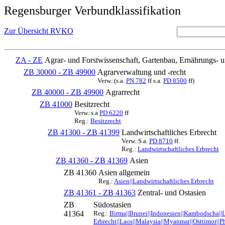
Regensburger Verbundklassifikation
Zur Übersicht RVKO
ZA - ZE
Agrar- und Forstwissenschaft, Gartenbau, Ernährungs- 
ZB 30000 - ZB 49900
Agrarverwaltung und -recht
Verw.:(s.a.
PN 782
ff s.a.
PD 8500
ff)
ZB 40000 - ZB 49900
Agrarrecht
ZB 41000
Besitzrecht
Verw.:s.a
PD 6220
ff
Reg.:
Besitzrecht
ZB 41300 - ZB 41399
Landwirtschaftliches Erbrecht
Verw.:S.a.
PD 8710
ff.
Reg.:
Landwirtschaftliches Erbrecht
ZB 41360 - ZB 41369
Asien
ZB 41360
Asien allgemein
Reg.:
Asien||Landwirtschaftliches Erbrecht
ZB 41361 - ZB 41363
Zentral- und Ostasien
ZB
Südostasien
41364
Reg.:
Birma||Brunei||Indonesien||Kambodscha||L
Erbrecht||Laos||Malaysia||Myanmar||Osttimor||P