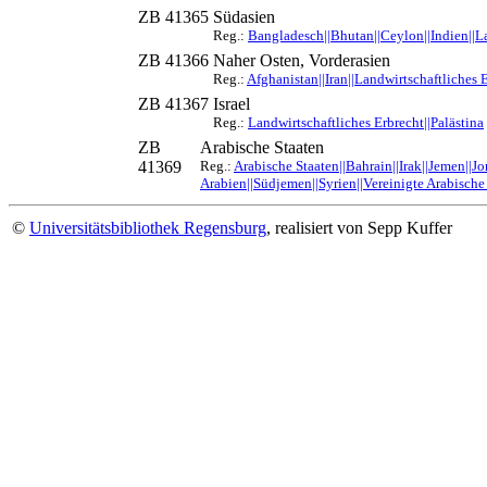
ZB 41365
Südasien
Reg.:
Bangladesch||Bhutan||Ceylon||Indien||Lan
ZB 41366
Naher Osten, Vorderasien
Reg.:
Afghanistan||Iran||Landwirtschaftliches 
ZB 41367
Israel
Reg.:
Landwirtschaftliches Erbrecht||Palästina
ZB
Arabische Staaten
41369
Reg.:
Arabische Staaten||Bahrain||Irak||Jemen||J
Arabien||Südjemen||Syrien||Vereinigte Arabische
©
Universitätsbibliothek Regensburg
, realisiert von Sepp Kuffer