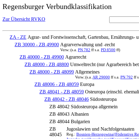
Regensburger Verbundklassifikation
Zur Übersicht RVKO
ZA - ZE
Agrar- und Forstwissenschaft, Gartenbau, Ernährungs- 
ZB 30000 - ZB 49900
Agrarverwaltung und -recht
Verw.:(s.a.
PN 782
ff s.a.
PD 8500
ff)
ZB 40000 - ZB 49900
Agrarrecht
ZB 48000 - ZB 48800
Umweltrecht (nur Agrarbereich bet
ZB 48000 - ZB 48099
Allgemeines
Verw.:(s.a.
AR 29000
ff s.a.
PN 792
ff s
ZB 48006 - ZB 48059
Europa
ZB 48041 - ZB 48059
Osteuropa (einschl. ehemal
ZB 48042 - ZB 48046
Südosteuropa
ZB 48042
Südosteuropa allgemein
ZB 48043
Albanien
ZB 48044
Bulgarien
ZB
Jugoslawien und Nachfolgestaaten
48045
Reg.:
Bosnien-Herzegowina||Föderative R