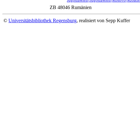
Jugoslawien||Jugoslawien||Kosovo||Kroati
ZB 48046
Rumänien
©
Universitätsbibliothek Regensburg
, realisiert von Sepp Kuffer