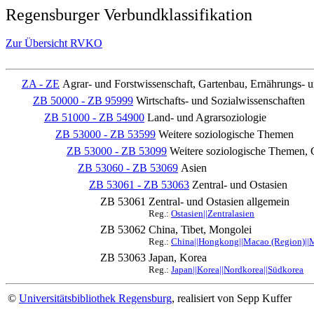
Regensburger Verbundklassifikation
Zur Übersicht RVKO
ZA - ZE
Agrar- und Forstwissenschaft, Gartenbau, Ernährungs- 
ZB 50000 - ZB 95999
Wirtschafts- und Sozialwissenschaften
ZB 51000 - ZB 54900
Land- und Agrarsoziologie
ZB 53000 - ZB 53599
Weitere soziologische Themen
ZB 53000 - ZB 53099
Weitere soziologische Themen, 
ZB 53060 - ZB 53069
Asien
ZB 53061 - ZB 53063
Zentral- und Ostasien
ZB 53061
Zentral- und Ostasien allgemein
Reg.:
Ostasien||Zentralasien
ZB 53062
China, Tibet, Mongolei
Reg.:
China||Hongkong||Macao (Region)||M
ZB 53063
Japan, Korea
Reg.:
Japan||Korea||Nordkorea||Südkorea
©
Universitätsbibliothek Regensburg
, realisiert von Sepp Kuffer