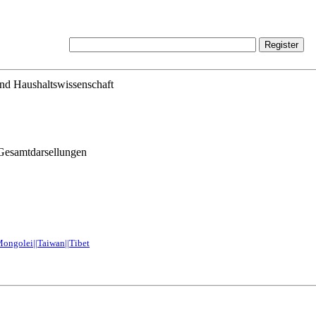
und Haushaltswissenschaft
Gesamtdarsellungen
ongolei||Taiwan||Tibet