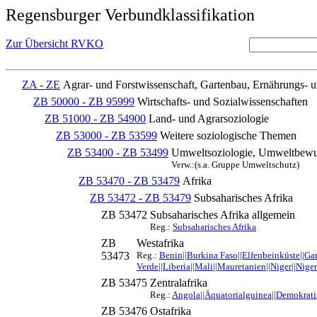
Regensburger Verbundklassifikation
Zur Übersicht RVKO
ZA - ZE
Agrar- und Forstwissenschaft, Gartenbau, Ernährungs- 
ZB 50000 - ZB 95999
Wirtschafts- und Sozialwissenschaften
ZB 51000 - ZB 54900
Land- und Agrarsoziologie
ZB 53000 - ZB 53599
Weitere soziologische Themen
ZB 53400 - ZB 53499
Umweltsoziologie, Umweltbewu
Verw.:(s.a. Gruppe Umweltschutz)
ZB 53470 - ZB 53479
Afrika
ZB 53472 - ZB 53479
Subsaharisches Afrika
ZB 53472
Subsaharisches Afrika allgemein
Reg.:
Subsaharisches Afrika
ZB
Westafrika
53473
Reg.:
Benin||Burkina Faso||Elfenbeinküste||Ga
Verde||Liberia||Mali||Mauretanien||Niger||Niger
ZB 53475
Zentralafrika
Reg.:
Angola||Äquatorialguinea||Demokrati
ZB 53476
Ostafrika