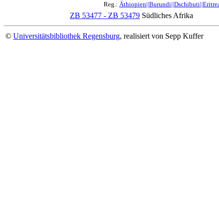
Reg.:
Äthiopien||Burundi||Dschibuti||Eritr
ZB 53477 - ZB 53479
Südliches Afrika
©
Universitätsbibliothek Regensburg
, realisiert von Sepp Kuffer