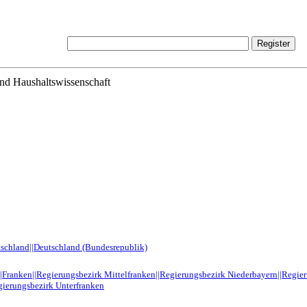
und Haushaltswissenschaft
tschland||Deutschland (Bundesrepublik)
||Franken||Regierungsbezirk Mittelfranken||Regierungsbezirk Niederbayern||Regie
gierungsbezirk Unterfranken