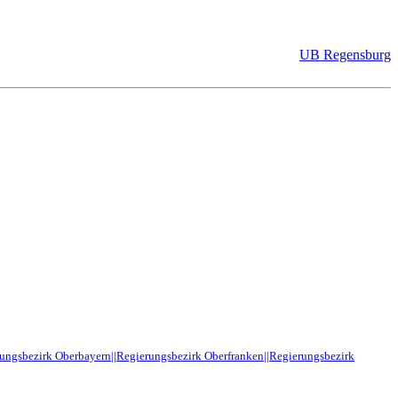
UB Regensburg
rungsbezirk Oberbayern||Regierungsbezirk Oberfranken||Regierungsbezirk