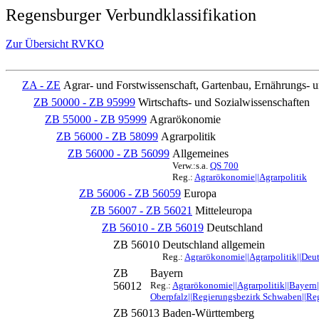
Regensburger Verbundklassifikation
Zur Übersicht RVKO
ZA - ZE
Agrar- und Forstwissenschaft, Gartenbau, Ernährungs- 
ZB 50000 - ZB 95999
Wirtschafts- und Sozialwissenschaften
ZB 55000 - ZB 95999
Agrarökonomie
ZB 56000 - ZB 58099
Agrarpolitik
ZB 56000 - ZB 56099
Allgemeines
Verw.:s.a.
QS 700
Reg.:
Agrarökonomie||Agrarpolitik
ZB 56006 - ZB 56059
Europa
ZB 56007 - ZB 56021
Mitteleuropa
ZB 56010 - ZB 56019
Deutschland
ZB 56010
Deutschland allgemein
Reg.:
Agrarökonomie||Agrarpolitik||Deu
ZB
Bayern
56012
Reg.:
Agrarökonomie||Agrarpolitik||Bayern
Oberpfalz||Regierungsbezirk Schwaben||Re
ZB 56013
Baden-Württemberg