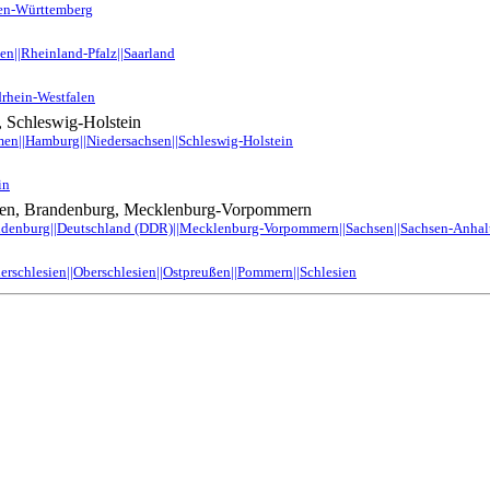
den-Württemberg
en||Rheinland-Pfalz||Saarland
drhein-Westfalen
 Schleswig-Holstein
men||Hamburg||Niedersachsen||Schleswig-Holstein
in
ngen, Brandenburg, Mecklenburg-Vorpommern
andenburg||Deutschland (DDR)||Mecklenburg-Vorpommern||Sachsen||Sachsen-Anhal
erschlesien||Oberschlesien||Ostpreußen||Pommern||Schlesien