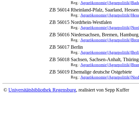
Reg.:
Agrarökonomie||Agrarpolitik||Ba
ZB 56014
Rheinland-Pfalz, Saarland, Hessen
Reg.:
Agrarökonomie||Agrarpolitik||Hess
ZB 56015
Nordrhein-Westfalen
Reg.:
Agrarökonomie||Agrarpolitik||Nor
ZB 56016
Niedersachsen, Bremen, Hamburg,
Reg.:
Agrarökonomie||Agrarpolitik||Bre
ZB 56017
Berlin
Reg.:
Agrarökonomie||Agrarpolitik||Berl
ZB 56018
Sachsen, Sachsen-Anhalt, Thüri
Reg.:
Agrarökonomie||Agrarpolitik||Br
ZB 56019
Ehemalige deutsche Ostgebiete
Reg.:
Agrarökonomie||Agrarpolitik||Nied
©
Universitätsbibliothek Regensburg
, realisiert von Sepp Kuffer