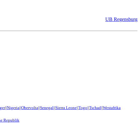
UB Regensburg
r||Nigeria||Obervolta||Senegal||Sierra Leone||Togo||Tschad||Westafrika
he Republik