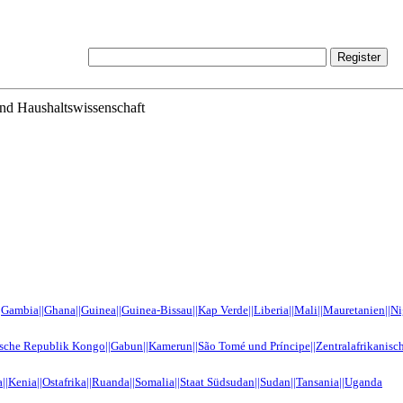
und Haushaltswissenschaft
|Gambia||Ghana||Guinea||Guinea-Bissau||Kap Verde||Liberia||Mali||Mauretanien||Nige
sche Republik Kongo||Gabun||Kamerun||São Tomé und Príncipe||Zentralafrikanisc
ea||Kenia||Ostafrika||Ruanda||Somalia||Staat Südsudan||Sudan||Tansania||Uganda