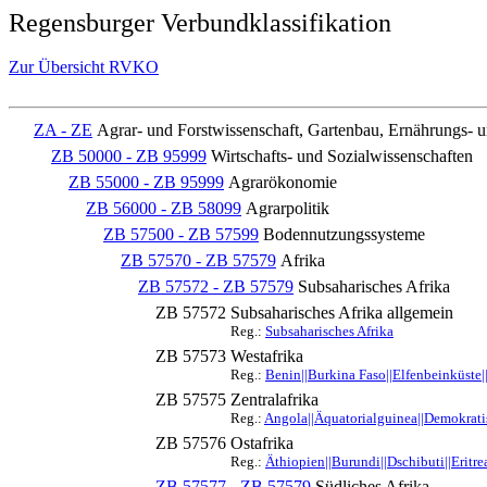
Regensburger Verbundklassifikation
Zur Übersicht RVKO
ZA - ZE
Agrar- und Forstwissenschaft, Gartenbau, Ernährungs- 
ZB 50000 - ZB 95999
Wirtschafts- und Sozialwissenschaften
ZB 55000 - ZB 95999
Agrarökonomie
ZB 56000 - ZB 58099
Agrarpolitik
ZB 57500 - ZB 57599
Bodennutzungssysteme
ZB 57570 - ZB 57579
Afrika
ZB 57572 - ZB 57579
Subsaharisches Afrika
ZB 57572
Subsaharisches Afrika allgemein
Reg.:
Subsaharisches Afrika
ZB 57573
Westafrika
Reg.:
Benin||Burkina Faso||Elfenbeinküste|
ZB 57575
Zentralafrika
Reg.:
Angola||Äquatorialguinea||Demokrati
ZB 57576
Ostafrika
Reg.:
Äthiopien||Burundi||Dschibuti||Eritr
ZB 57577 - ZB 57579
Südliches Afrika