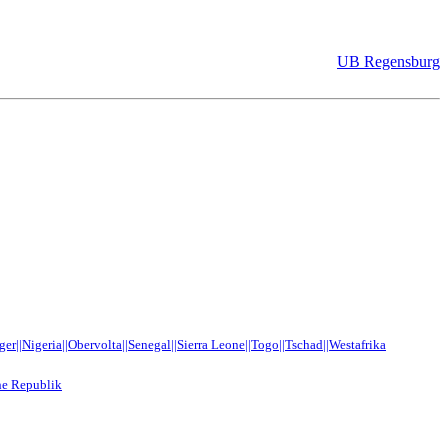
UB Regensburg
r||Nigeria||Obervolta||Senegal||Sierra Leone||Togo||Tschad||Westafrika
he Republik