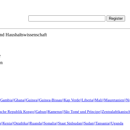
und Haushaltswissenschaft
e
en
|Gambia||Ghana||Guinea||Guinea-Bissau||Kap Verde||Liberia||Mali||Mauretanien||Nige
sche Republik Kongo||Gabun||Kamerun||São Tomé und Príncipe||Zentralafrikanisc
ea||Kenia||Ostafrika||Ruanda||Somalia||Staat Südsudan||Sudan||Tansania||Uganda