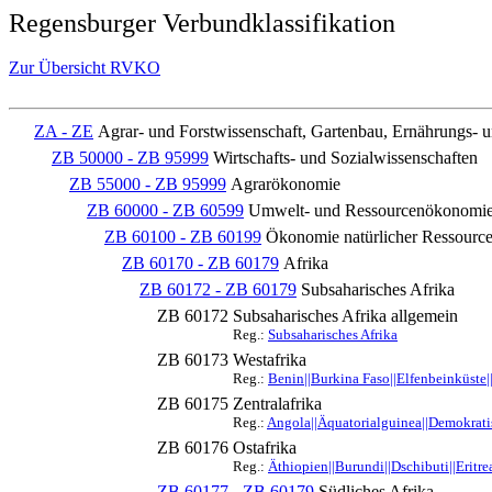
Regensburger Verbundklassifikation
Zur Übersicht RVKO
ZA - ZE
Agrar- und Forstwissenschaft, Gartenbau, Ernährungs- 
ZB 50000 - ZB 95999
Wirtschafts- und Sozialwissenschaften
ZB 55000 - ZB 95999
Agrarökonomie
ZB 60000 - ZB 60599
Umwelt- und Ressourcenökonomi
ZB 60100 - ZB 60199
Ökonomie natürlicher Ressourc
ZB 60170 - ZB 60179
Afrika
ZB 60172 - ZB 60179
Subsaharisches Afrika
ZB 60172
Subsaharisches Afrika allgemein
Reg.:
Subsaharisches Afrika
ZB 60173
Westafrika
Reg.:
Benin||Burkina Faso||Elfenbeinküste|
ZB 60175
Zentralafrika
Reg.:
Angola||Äquatorialguinea||Demokrati
ZB 60176
Ostafrika
Reg.:
Äthiopien||Burundi||Dschibuti||Eritr
ZB 60177 - ZB 60179
Südliches Afrika