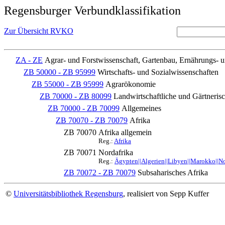
Regensburger Verbundklassifikation
Zur Übersicht RVKO
ZA - ZE
Agrar- und Forstwissenschaft, Gartenbau, Ernährungs- 
ZB 50000 - ZB 95999
Wirtschafts- und Sozialwissenschaften
ZB 55000 - ZB 95999
Agrarökonomie
ZB 70000 - ZB 80099
Landwirtschaftliche und Gärtnerisc
ZB 70000 - ZB 70099
Allgemeines
ZB 70070 - ZB 70079
Afrika
ZB 70070
Afrika allgemein
Reg.:
Afrika
ZB 70071
Nordafrika
Reg.:
Ägypten||Algerien||Libyen||Marokko||No
ZB 70072 - ZB 70079
Subsaharisches Afrika
©
Universitätsbibliothek Regensburg
, realisiert von Sepp Kuffer