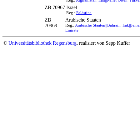
Reg.:
Afghanistan||Iran||Naher Osten||Türke
ZB 70967
Israel
Reg.:
Palästina
ZB
Arabische Staaten
70969
Reg.:
Arabische Staaten||Bahrain||Irak||Jem
Emirate
©
Universitätsbibliothek Regensburg
, realisiert von Sepp Kuffer