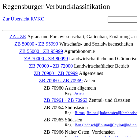
Regensburger Verbundklassifikation
Zur Übersicht RVKO
ZA - ZE
Agrar- und Forstwissenschaft, Gartenbau, Ernährungs- 
ZB 50000 - ZB 95999
Wirtschafts- und Sozialwissenschaften
ZB 55000 - ZB 95999
Agrarökonomie
ZB 70000 - ZB 80099
Landwirtschaftliche und Gärtnerisc
ZB 70900 - ZB 72000
Landwirtschaftlicher Betrieb
ZB 70900 - ZB 70999
Allgemeines
ZB 70960 - ZB 70969
Asien
ZB 70960
Asien allgemein
Reg.:
Asien
ZB 70961 - ZB 70963
Zentral- und Ostasien
ZB 70964
Südostasien
Reg.:
Birma||Brunei||Indonesien||Kambodsch
ZB 70965
Südasien
Reg.:
Bangladesch||Bhutan||Ceylon||Indien|
ZB 70966
Naher Osten, Vorderasien