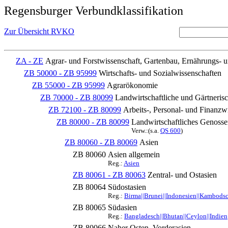
Regensburger Verbundklassifikation
Zur Übersicht RVKO
ZA - ZE
Agrar- und Forstwissenschaft, Gartenbau, Ernährungs- 
ZB 50000 - ZB 95999
Wirtschafts- und Sozialwissenschaften
ZB 55000 - ZB 95999
Agrarökonomie
ZB 70000 - ZB 80099
Landwirtschaftliche und Gärtnerisc
ZB 72100 - ZB 80099
Arbeits-, Personal- und Finanzwi
ZB 80000 - ZB 80099
Landwirtschaftliches Genoss
Verw.:(s.a.
QS 600
)
ZB 80060 - ZB 80069
Asien
ZB 80060
Asien allgemein
Reg.:
Asien
ZB 80061 - ZB 80063
Zentral- und Ostasien
ZB 80064
Südostasien
Reg.:
Birma||Brunei||Indonesien||Kambodsch
ZB 80065
Südasien
Reg.:
Bangladesch||Bhutan||Ceylon||Indien|
ZB 80066
Naher Osten, Vorderasien