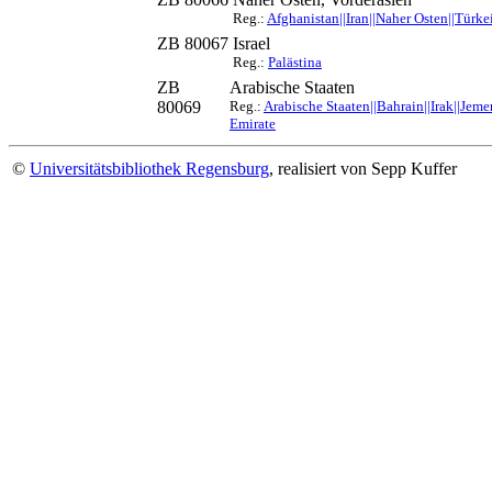
Reg.:
Afghanistan||Iran||Naher Osten||Türke
ZB 80067
Israel
Reg.:
Palästina
ZB
Arabische Staaten
80069
Reg.:
Arabische Staaten||Bahrain||Irak||Jem
Emirate
©
Universitätsbibliothek Regensburg
, realisiert von Sepp Kuffer