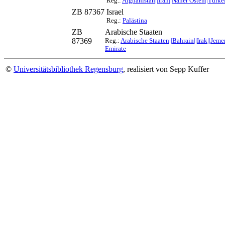
Reg.:
Afghanistan||Iran||Naher Osten||Türke
ZB 87367
Israel
Reg.:
Palästina
ZB
Arabische Staaten
87369
Reg.:
Arabische Staaten||Bahrain||Irak||Jem
Emirate
©
Universitätsbibliothek Regensburg
, realisiert von Sepp Kuffer