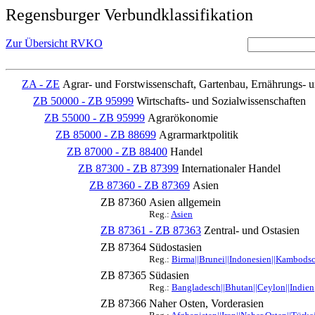
Regensburger Verbundklassifikation
Zur Übersicht RVKO
ZA - ZE
Agrar- und Forstwissenschaft, Gartenbau, Ernährungs- 
ZB 50000 - ZB 95999
Wirtschafts- und Sozialwissenschaften
ZB 55000 - ZB 95999
Agrarökonomie
ZB 85000 - ZB 88699
Agrarmarktpolitik
ZB 87000 - ZB 88400
Handel
ZB 87300 - ZB 87399
Internationaler Handel
ZB 87360 - ZB 87369
Asien
ZB 87360
Asien allgemein
Reg.:
Asien
ZB 87361 - ZB 87363
Zentral- und Ostasien
ZB 87364
Südostasien
Reg.:
Birma||Brunei||Indonesien||Kambodsch
ZB 87365
Südasien
Reg.:
Bangladesch||Bhutan||Ceylon||Indien|
ZB 87366
Naher Osten, Vorderasien