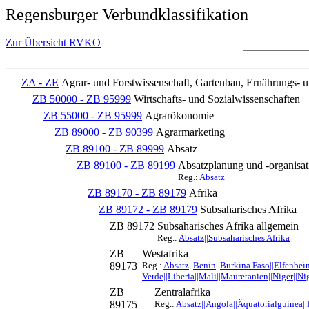
Regensburger Verbundklassifikation
Zur Übersicht RVKO
ZA - ZE
Agrar- und Forstwissenschaft, Gartenbau, Ernährungs- 
ZB 50000 - ZB 95999
Wirtschafts- und Sozialwissenschaften
ZB 55000 - ZB 95999
Agrarökonomie
ZB 89000 - ZB 90399
Agrarmarketing
ZB 89100 - ZB 89999
Absatz
ZB 89100 - ZB 89199
Absatzplanung und -organisat
Reg.:
Absatz
ZB 89170 - ZB 89179
Afrika
ZB 89172 - ZB 89179
Subsaharisches Afrika
ZB 89172
Subsaharisches Afrika allgemein
Reg.:
Absatz||Subsaharisches Afrika
ZB
Westafrika
89173
Reg.:
Absatz||Benin||Burkina Faso||Elfenbei
Verde||Liberia||Mali||Mauretanien||Niger||Ni
ZB
Zentralafrika
89175
Reg.:
Absatz||Angola||Äquatorialguinea|