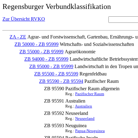
Regensburger Verbundklassifikation
Zur Übersicht RVKO
ZA - ZE
Agrar- und Forstwissenschaft, Gartenbau, Ernährungs- 
ZB 50000 - ZB 95999
Wirtschafts- und Sozialwissenschaften
ZB 55000 - ZB 95999
Agrarökonomie
ZB 94000 - ZB 95999
Landwirtschaftliche Betriebssyste
ZB 95000 - ZB 95999
Landwirtschaft in den Tropen u
ZB 95500 - ZB 95599
Regenfeldbau
ZB 95590 - ZB 95594
Pazifischer Raum
ZB 95590
Pazifischer Raum allgemein
Reg.:
Pazifischer Raum
ZB 95591
Australien
Reg.:
Australien
ZB 95592
Neuseeland
Reg.:
Neuseeland
ZB 95593
Neuguinea
Reg.:
Papua-Neuguinea
ZB 95594
Pazifische Inseln