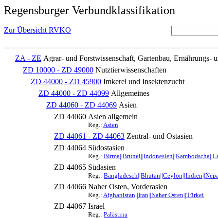
Regensburger Verbundklassifikation
Zur Übersicht RVKO
ZA - ZE
Agrar- und Forstwissenschaft, Gartenbau, Ernährungs- 
ZD 10000 - ZD 49000
Nutztierwissenschaften
ZD 44000 - ZD 45900
Imkerei und Insektenzucht
ZD 44000 - ZD 44099
Allgemeines
ZD 44060 - ZD 44069
Asien
ZD 44060
Asien allgemein
Reg.:
Asien
ZD 44061 - ZD 44063
Zentral- und Ostasien
ZD 44064
Südostasien
Reg.:
Birma||Brunei||Indonesien||Kambodscha||La
ZD 44065
Südasien
Reg.:
Bangladesch||Bhutan||Ceylon||Indien||Nepal
ZD 44066
Naher Osten, Vorderasien
Reg.:
Afghanistan||Iran||Naher Osten||Türkei
ZD 44067
Israel
Reg.:
Palästina