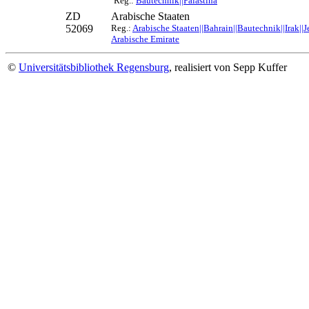
Reg.:
Bautechnik||Palästina
ZD
Arabische Staaten
52069
Reg.:
Arabische Staaten||Bahrain||Bautechnik||Irak||
Arabische Emirate
©
Universitätsbibliothek Regensburg
, realisiert von Sepp Kuffer