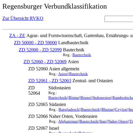
Regensburger Verbundklassifikation
Zur Übersicht RVKO
ZA - ZE
Agrar- und Forstwissenschaft, Gartenbau, Ernährungs- 
ZD 50000 - ZD 59000
Landbautechnik
ZD 52000 - ZD 52099
Bautechnik
Reg.:
Bautechnik
ZD 52060 - ZD 52069
Asien
ZD 52060
Asien allgemein
Reg.:
Asien||Bautechnik
ZD 52061 - ZD 52063
Zentral- und Ostasien
ZD
Südostasien
52064
Reg.:
Bautechnik||Birma||Brunei||Indonesien||Kambodscha|
ZD 52065
Südasien
Reg.:
Bangladesch||Bautechnik||Bhutan||Ceylon||Indi
ZD 52066
Naher Osten, Vorderasien
Reg.:
Afghanistan||Bautechnik||Iran||Naher Osten||T
ZD 52067
Israel