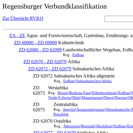
Regensburger Verbundklassifikation
Zur Übersicht RVKO
ZA - ZE
Agrar- und Forstwissenschaft, Gartenbau, Ernährungs- 
ZD 60000 - ZD 69900
Kulturtechnik
ZD 62000 - ZD 62099
Landwirtschaftlicher Wegebau, Erdba
Reg.:
Erdbau
ZD 62070 - ZD 62079
Afrika
ZD 62072 - ZD 62079
Subsaharisches Afrika
ZD 62072
Subsaharisches Afrika allgemein
Reg.:
Erdbau||Subsaharisches Afrika
ZD
Westafrika
62073
Reg.:
Benin||Burkina Faso||Elfenbeinküste||Erdbau|
Verde||Liberia||Mali||Mauretanien||Niger||Nigeria||O
ZD
Zentralafrika
62075
Reg.:
Angola||Äquatorialguinea||Demokratische 
Republik
ZD 62076
Ostafrika
Reg.:
Äthiopien||Burundi||Dschibuti||Erdbau||Eri
ZD 62077 - ZD 62079
Südliches Afrika