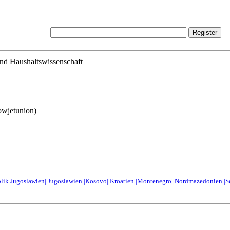
und Haushaltswissenschaft
owjetunion)
lik Jugoslawien||Jugoslawien||Kosovo||Kroatien||Montenegro||Nordmazedonien||S