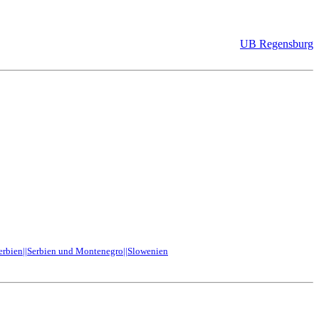
UB Regensburg
erbien||Serbien und Montenegro||Slowenien