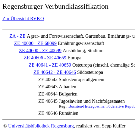
Regensburger Verbundklassifikation
Zur Übersicht RVKO
ZA - ZE
Agrar- und Forstwissenschaft, Gartenbau, Ernährungs- 
ZE 40000 - ZE 68099
Ernährungswissenschaft
ZE 40600 - ZE 40699
Ausbildung, Studium
ZE 40606 - ZE 40659
Europa
ZE 40641 - ZE 40659
Osteuropa (einschl. ehemalige S
ZE 40642 - ZE 40646
Südosteuropa
ZE 40642
Südosteuropa allgemein
ZE 40643
Albanien
ZE 40644
Bulgarien
ZE 40645
Jugoslawien und Nachfolgestaaten
Reg.:
Bosnien-Herzegowina||Föderative Repub
ZE 40646
Rumänien
©
Universitätsbibliothek Regensburg
, realisiert von Sepp Kuffer