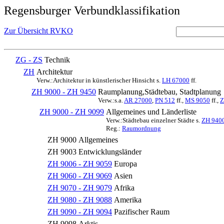
Regensburger Verbundklassifikation
Zur Übersicht RVKO
ZG - ZS
Technik
ZH
Architektur
Verw.:Architektur in künstlerischer Hinsicht s.
LH 67000
ff.
ZH 9000 - ZH 9450
Raumplanung,Städtebau, Stadtplanung
Verw.:s.a.
AR 27000
,
PN 512
ff.,
MS 9050
ff.,
Z
ZH 9000 - ZH 9099
Allgemeines und Länderliste
Verw.:Städtebau einzelner Städte s.
ZH 940
Reg.:
Raumordnung
ZH 9000
Allgemeines
ZH 9003
Entwicklungsländer
ZH 9006 - ZH 9059
Europa
ZH 9060 - ZH 9069
Asien
ZH 9070 - ZH 9079
Afrika
ZH 9080 - ZH 9088
Amerika
ZH 9090 - ZH 9094
Pazifischer Raum
ZH 9098
Arktis