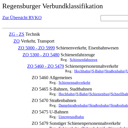
Regensburger Verbundklassifikation
Zur Übersicht RVKO
ZG - ZS
Technik
ZO
Verkehr, Transport
ZO 5000 - ZO 5999
Schienenverkehr, Eisenbahnwesen
ZO 5300 - ZO 5480
Schienenfahrzeuge
Reg.:
Schienenfahrzeug
ZO 5460 - ZO 5479
Schienenpersonennahverkehr
Reg.:
Hochbahn||S-Bahn||Straßenbahn||
ZO 5460
Allgemeines
Reg.:
Schienennahverkehr
ZO 5465
S-Bahnen, Stadtbahnen
Reg.:
Hochbahn||S-Bahn||Schienenbus||Schnellbah
ZO 5470
Straßenbahnen
Reg.:
Dampfstraßenbahn||Straßenbahn||Straßenba
ZO 5475
U-Bahnen
Reg.:
Untergrundbahn
ZO 5479
Sonstiger Schienenpersonennahverkehr