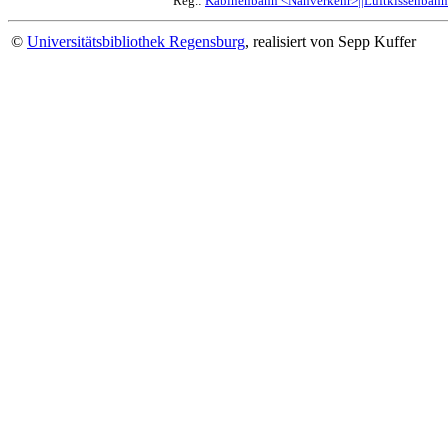
Reg.:
Kabinenbahn <Nahverkehr>||Luftkissenbahn
©
Universitätsbibliothek Regensburg
, realisiert von Sepp Kuffer