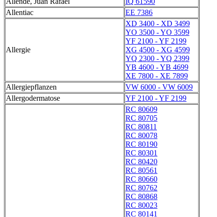
Allende, Juan Rafael
IQ 61590
Allentiac
EE 7386
XD 3400 - XD 3499
YO 3500 - YO 3599
YF 2100 - YF 2199
Allergie
XG 4500 - XG 4599
YQ 2300 - YQ 2399
YB 4600 - YB 4699
XE 7800 - XE 7899
Allergiepflanzen
VW 6000 - VW 6009
Allergodermatose
YF 2100 - YF 2199
RC 80609
RC 80705
RC 80811
RC 80078
RC 80190
RC 80301
RC 80420
RC 80561
RC 80660
RC 80762
RC 80868
RC 80023
RC 80141