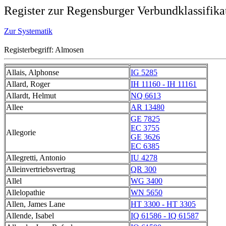
Register zur Regensburger Verbundklassifika
Zur Systematik
Registerbegriff: Almosen
Allais, Alphonse
IG 5285
Allard, Roger
IH 11160 - IH 11161
Allardt, Helmut
NQ 6613
Allee
AR 13480
GE 7825
EC 3755
Allegorie
GE 3626
EC 6385
Allegretti, Antonio
IU 4278
Alleinvertriebsvertrag
QR 300
Allel
WG 3400
Allelopathie
WN 5650
Allen, James Lane
HT 3300 - HT 3305
Allende, Isabel
IQ 61586 - IQ 61587