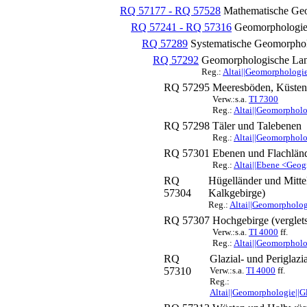
RQ 57177 - RQ 57528
Mathematische Geo
RQ 57241 - RQ 57316
Geomorphologi
RQ 57289
Systematische Geomorpho
RQ 57292
Geomorphologische Lan
Reg.:
Altai||Geomorphologie|
RQ 57295
Meeresböden, Küsten,
Verw.:s.a.
TI 7300
Reg.:
Altai||Geomorpholog
RQ 57298
Täler und Talebenen
Reg.:
Altai||Geomorpholog
RQ 57301
Ebenen und Flachlän
Reg.:
Altai||Ebene <Geogr
RQ
Hügelländer und Mitte
57304
Kalkgebirge)
Reg.:
Altai||Geomorphologi
RQ 57307
Hochgebirge (verglets
Verw.:s.a.
TI 4000
ff.
Reg.:
Altai||Geomorpholog
RQ
Glazial- und Periglazi
57310
Verw.:s.a.
TI 4000
ff.
Reg.:
Altai||Geomorphologie||Gl