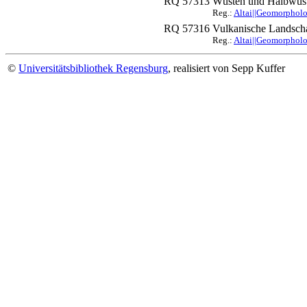
RQ 57313
Wüsten und Halbwüs
Reg.:
Altai||Geomorpholog
RQ 57316
Vulkanische Landsch
Reg.:
Altai||Geomorpholog
©
Universitätsbibliothek Regensburg
, realisiert von Sepp Kuffer