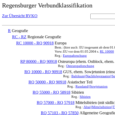
Regensburger Verbundklassifikation
Zur Übersicht RVKO
R
Geografie
RC - RZ
Regionale Geografie
RC 10000 - RQ 90918
Europa
Bem.: (hier auch: EU insgesamt ab dem 01
Verw.:EU vor dem 01.05.2004 s.
RL 10000
Reg.:
Europaforschung
RP 80000 - RQ 90918
Osteuropa (ehem. Ostblock, ehe
Reg.:
Osteuropaforschung
RQ 10000 - RQ 90918
GUS, ehem. Sowjetunion (einsc
Reg.:
Baltikum||Nachfolgestaaten||S
RQ 50000 - RQ 90918
Asiatischer Teil
Reg.:
Russland||Sowjetunion
RQ 55000 - RQ 58918
Sibirien
Reg.:
Sibirien
RQ 57000 - RQ 57918
Mittelsibirien (mit südl
Reg.:
Altai||Mittelsibirien||
RQ 57103 - RQ 57850
Allgemeine Geografi