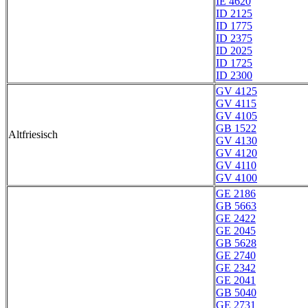
IE 4620
ID 2125
ID 1775
ID 2375
ID 2025
ID 1725
ID 2300
GV 4125
GV 4115
GV 4105
GB 1522
Altfriesisch
GV 4130
GV 4120
GV 4110
GV 4100
GE 2186
GB 5663
GE 2422
GE 2045
GB 5628
GE 2740
GE 2342
GE 2041
GB 5040
GE 2731