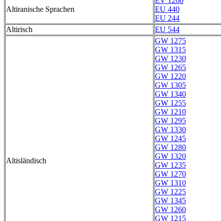
EV 1200
Altiranische Sprachen
EU 440
EU 244
Altirisch
EU 544
GW 1275
GW 1315
GW 1230
GW 1265
GW 1220
GW 1305
GW 1340
GW 1255
GW 1210
GW 1295
GW 1330
GW 1245
GW 1280
GW 1320
Altisländisch
GW 1235
GW 1270
GW 1310
GW 1225
GW 1345
GW 1260
GW 1215