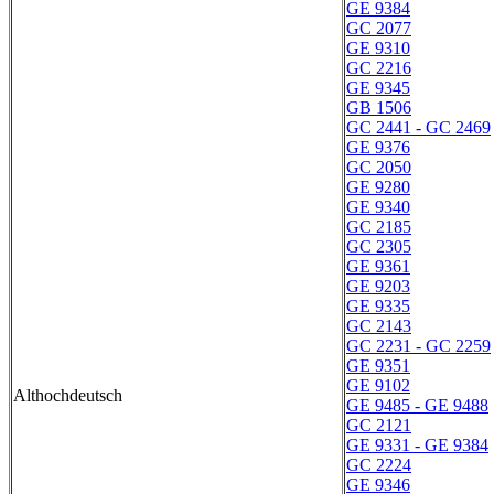
GE 9384
GC 2077
GE 9310
GC 2216
GE 9345
GB 1506
GC 2441 - GC 2469
GE 9376
GC 2050
GE 9280
GE 9340
GC 2185
GC 2305
GE 9361
GE 9203
GE 9335
GC 2143
GC 2231 - GC 2259
GE 9351
GE 9102
Althochdeutsch
GE 9485 - GE 9488
GC 2121
GE 9331 - GE 9384
GC 2224
GE 9346