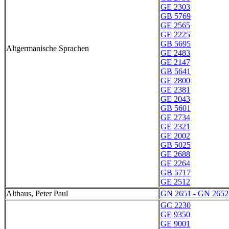
GE 2303
GB 5769
GE 2565
GE 2225
GB 5695
Altgermanische Sprachen
GE 2483
GE 2147
GB 5641
GE 2800
GE 2381
GE 2043
GB 5601
GE 2734
GE 2321
GE 2002
GB 5025
GE 2688
GE 2264
GB 5717
GE 2512
Althaus, Peter Paul
GN 2651 - GN 2652
GC 2230
GE 9350
GE 9001