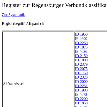
Register zur Regensburger Verbundklassifika
Zur Systematik
Registerbegriff: Altspanisch
ID 1950
IE 4690
ID 2250
ID 1875
IE 4636
ID 2150
ID 1800
ID 2379
ID 2075
ID 1750
ID 2320
ID 2000
Altfranzösisch
ID 2251
ID 1900
IE 4672
ID 2200
ID 1850