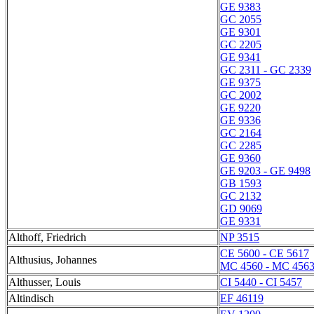
GE 9383
GC 2055
GE 9301
GC 2205
GE 9341
GC 2311 - GC 2339
GE 9375
GC 2002
GE 9220
GE 9336
GC 2164
GC 2285
GE 9360
GE 9203 - GE 9498
GB 1593
GC 2132
GD 9069
GE 9331
Althoff, Friedrich
NP 3515
CE 5600 - CE 5617
Althusius, Johannes
MC 4560 - MC 456
Althusser, Louis
CI 5440 - CI 5457
Altindisch
EF 46119