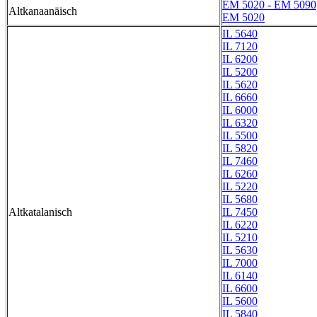
EM 5020 - EM 5090
Altkanaanäisch
EM 5020
IL 5640
IL 7120
IL 6200
IL 5200
IL 5620
IL 6660
IL 6000
IL 6320
IL 5500
IL 5820
IL 7460
IL 6260
IL 5220
IL 5680
Altkatalanisch
IL 7450
IL 6220
IL 5210
IL 5630
IL 7000
IL 6140
IL 6600
IL 5600
IL 5840