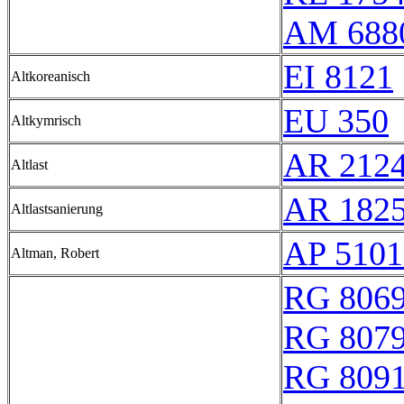
AM 688
EI 8121
Altkoreanisch
EU 350
Altkymrisch
AR 212
Altlast
AR 182
Altlastsanierung
AP 5101
Altman, Robert
RG 806
RG 807
RG 809