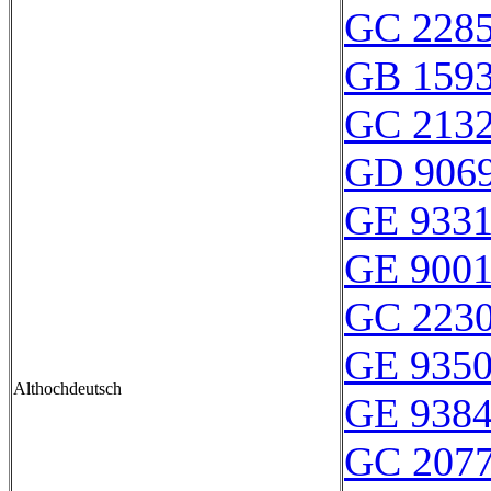
GC 228
GB 159
GC 213
GD 906
GE 933
GE 900
GC 223
GE 935
Althochdeutsch
GE 938
GC 207