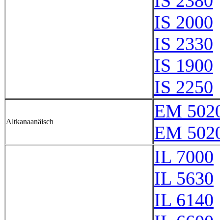
IS 2380
IS 2000
IS 2330
IS 1900
IS 2250
EM 502
Altkanaanäisch
EM 5020
IL 7000
IL 5630
IL 6140