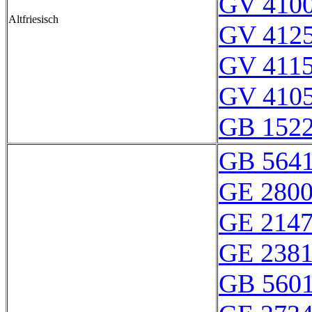
GV 410
Altfriesisch
GV 412
GV 411
GV 410
GB 152
GB 564
GE 280
GE 214
GE 238
GB 560