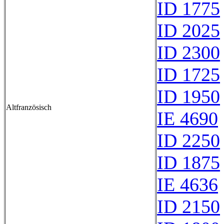
ID 1775
ID 2025
ID 2300
ID 1725
ID 1950
Altfranzösisch
IE 4690
ID 2250
ID 1875
IE 4636
ID 2150