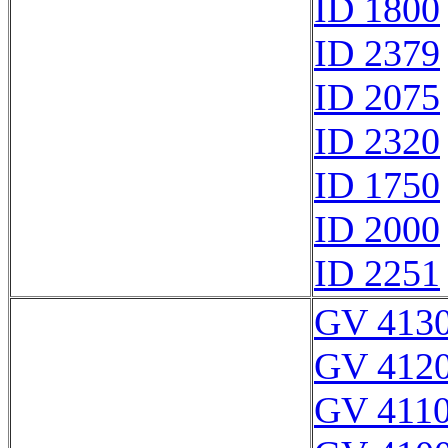
ID 1800
ID 2379
ID 2075
ID 2320
ID 1750
ID 2000
ID 2251
GV 413
GV 412
GV 411