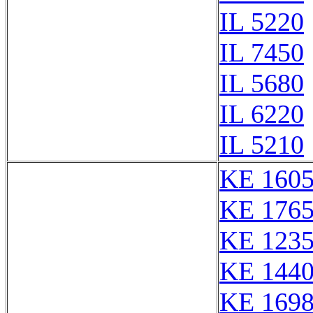
IL 5220
IL 7450
IL 5680
IL 6220
IL 5210
KE 160
KE 176
KE 123
KE 144
KE 169