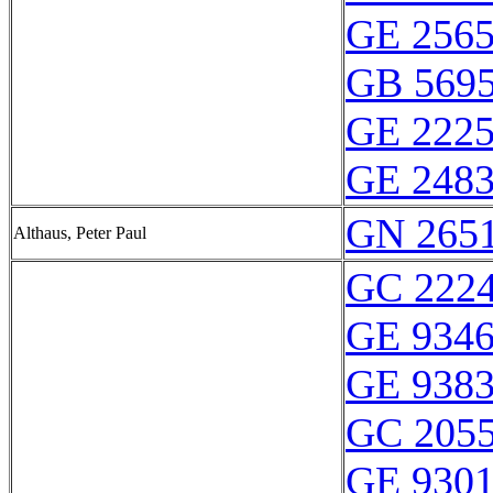
GE 256
GB 569
GE 222
GE 248
GN 2651
Althaus, Peter Paul
GC 222
GE 934
GE 938
GC 205
GE 930