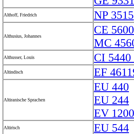
GE 9331
NP 3515
Althoff, Friedrich
CE 5600
Althusius, Johannes
MC 4560
CI 5440 
Althusser, Louis
EF 4611
Altindisch
EU 440
EU 244
Altiranische Sprachen
EV 120
EU 544
Altirisch