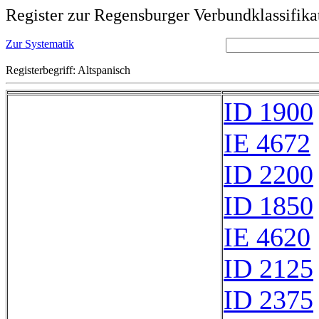
Register zur Regensburger Verbundklassifika
Zur Systematik
Registerbegriff: Altspanisch
ID 1900
IE 4672
ID 2200
ID 1850
IE 4620
ID 2125
ID 2375