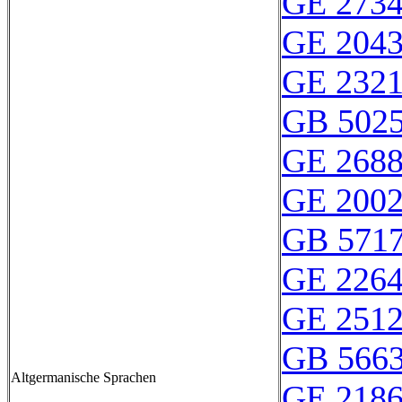
GE 273
GE 204
GE 232
GB 502
GE 268
GE 200
GB 571
GE 226
GE 251
GB 566
Altgermanische Sprachen
GE 218