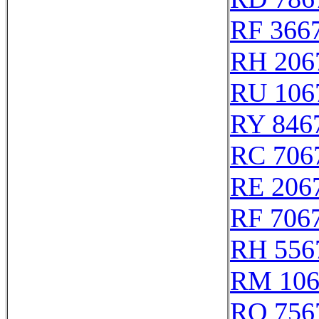
RF 366
RH 206
RU 106
RY 846
RC 706
RE 206
RF 706
RH 556
RM 106
RO 756