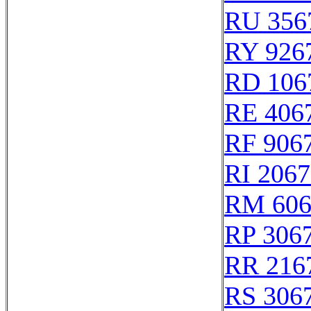
RU 356
RY 926
RD 106
RE 406
RF 906
RI 206
RM 606
RP 306
RR 216
RS 306