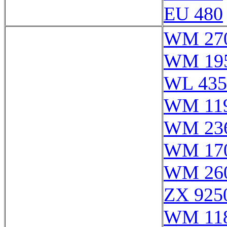
EU 480
WM 27
WM 19
WL 435
WM 11
WM 23
WM 17
WM 26
ZX 925
WM 11