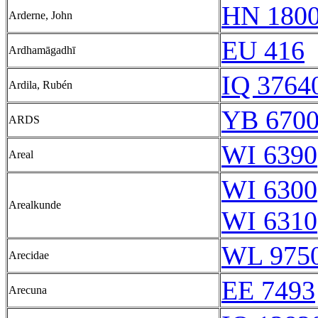
HN 1800
Arderne, John
EU 416
Ardhamāgadhī
IQ 37640
Ardila, Rubén
YB 6700
ARDS
WI 6390
Areal
WI 6300
Arealkunde
WI 6310
WL 975
Arecidae
EE 7493
Arecuna