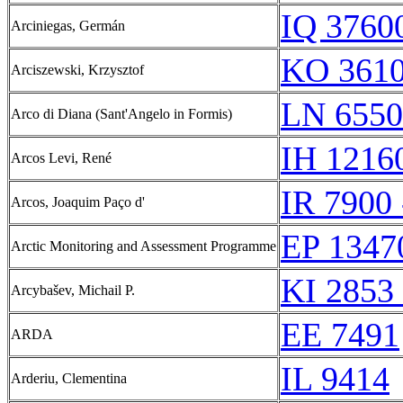
IQ 37600
Arciniegas, Germán
KO 3610
Arciszewski, Krzysztof
LN 6550
Arco di Diana (Sant'Angelo in Formis)
IH 12160
Arcos Levi, René
IR 7900 
Arcos, Joaquim Paço d'
EP 1347
Arctic Monitoring and Assessment Programme
KI 2853 
Arcybašev, Michail P.
EE 7491
ARDA
IL 9414
Arderiu, Clementina