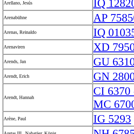
IQ 12820
Arellano, Jesús
AP 7585
Arenabühne
IQ 01035
Arenas, Reinaldo
XD 7950
Arenaviren
GU 6310
Arends, Jan
GN 2800
Arendt, Erich
CI 6370 
Arendt, Hannah
MC 670
IG 5293
Arène, Paul
NH 678
Aretas III., Nabatäer, König