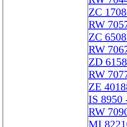
ZC 1708
RW 705
ZC 6508
RW 706
ZD 6158
RW 707
ZE 4018
IS 8950 
RW 709
MI 8221