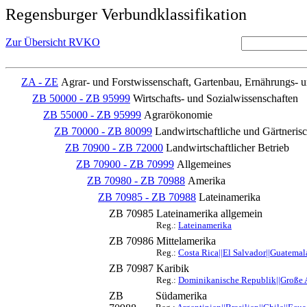
Regensburger Verbundklassifikation
Zur Übersicht RVKO
ZA - ZE
Agrar- und Forstwissenschaft, Gartenbau, Ernährungs- 
ZB 50000 - ZB 95999
Wirtschafts- und Sozialwissenschaften
ZB 55000 - ZB 95999
Agrarökonomie
ZB 70000 - ZB 80099
Landwirtschaftliche und Gärtnerisc
ZB 70900 - ZB 72000
Landwirtschaftlicher Betrieb
ZB 70900 - ZB 70999
Allgemeines
ZB 70980 - ZB 70988
Amerika
ZB 70985 - ZB 70988
Lateinamerika
ZB 70985
Lateinamerika allgemein
Reg.:
Lateinamerika
ZB 70986
Mittelamerika
Reg.:
Costa Rica||El Salvador||Guatema
ZB 70987
Karibik
Reg.:
Dominikanische Republik||Große An
ZB
Südamerika