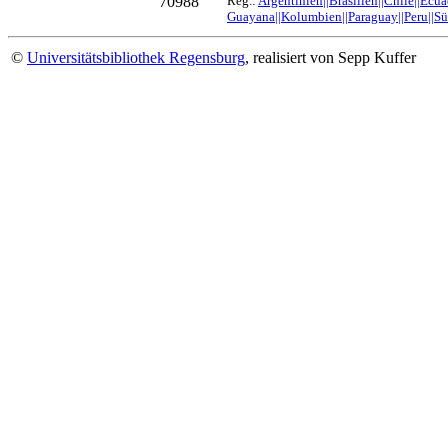
70988
Reg.:
Argentinien||Brasilien||Chile||Ecua
Guayana||Kolumbien||Paraguay||Peru||S
©
Universitätsbibliothek Regensburg
, realisiert von Sepp Kuffer