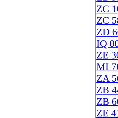
ZC 1
ZC 5
ZD 6
IQ 0
ZE 3
MI 7
ZA 5
ZB 4
ZB 6
ZE 4