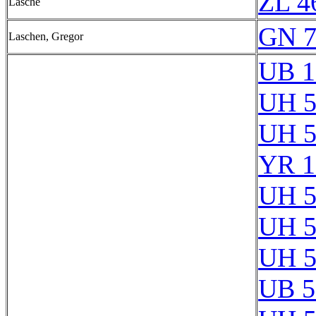
ZL 4
Lasche
GN 7
Laschen, Gregor
UB 1
UH 5
UH 5
YR 1
UH 5
UH 5
UH 5
UB 5