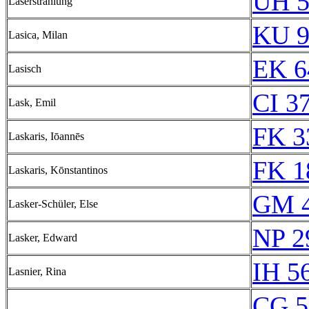
UH 5
Laserstrahlung
KU 9
Lasica, Milan
EK 6
Lasisch
CI 3
Lask, Emil
FK 3
Laskaris, Iōannēs
FK 1
Laskaris, Kōnstantinos
GM 4
Lasker-Schüler, Else
NP 2
Lasker, Edward
IH 5
Lasnier, Rina
CG 5