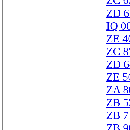
ZC 6
ZD 6
IQ 0
ZE 4
ZC 8
ZD 6
ZE 5
ZA 8
ZB 5
ZB 7
ZB 9