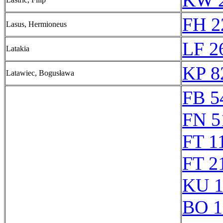
KW 2
FH 2
Lasus, Hermioneus
LF 2
Latakia
KP 8
Latawiec, Bogusława
FB 5
FN 5
FT 1
FT 2
KU 1
BO 1