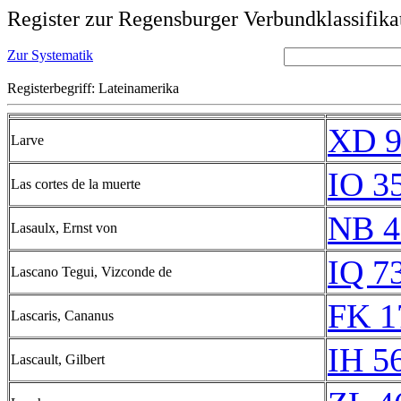
Register zur Regensburger Verbundklassifika
Zur Systematik
Registerbegriff: Lateinamerika
XD 9
Larve
IO 3
Las cortes de la muerte
NB 4
Lasaulx, Ernst von
IQ 7
Lascano Tegui, Vizconde de
FK 1
Lascaris, Cananus
IH 5
Lascault, Gilbert