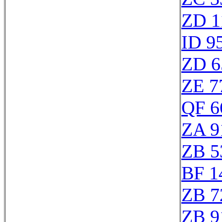
ZD 1
ID 9
ZD 6
ZE 7
QF 6
ZA 9
ZB 5
BF 1
ZB 7
ZB 9