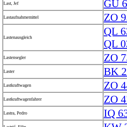
GU 6
Last, Jef
ZO 9
Lastaufnahmemittel
QL 6
Lastenausgleich
QL 0
ZO 7
Lastensegler
BK 2
Laster
ZO 4
Lastkraftwagen
ZO 4
Lastkraftwagenfahrer
IQ 6
Lastra, Pedro
Lastrić, Filip