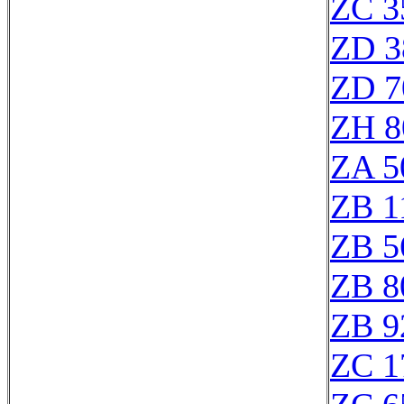
ZC 3
ZD 3
ZD 7
ZH 8
ZA 5
ZB 1
ZB 5
ZB 8
ZB 9
ZC 1