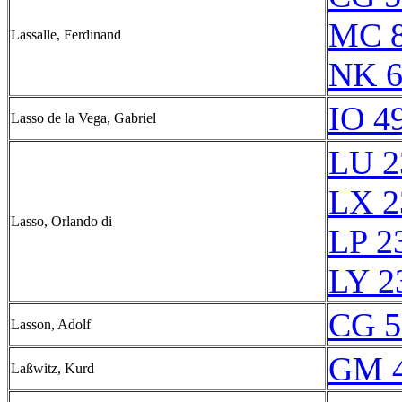
MC 8
Lassalle, Ferdinand
NK 6
IO 4
Lasso de la Vega, Gabriel
LU 2
LX 2
Lasso, Orlando di
LP 2
LY 2
CG 5
Lasson, Adolf
GM 4
Laßwitz, Kurd