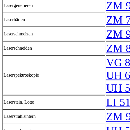
ZM 9
Lasergenerieren
ZM 7
Laserhärten
ZM 9
Laserschmelzen
ZM 8
Laserschneiden
VG 8
UH 6
Laserspektroskopie
UH 5
LI 5
Laserstein, Lotte
ZM 9
Laserstrahlsintern