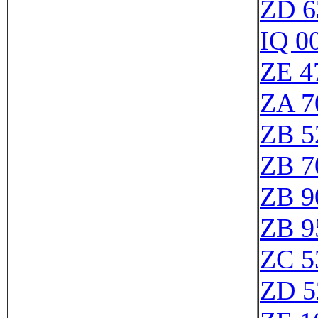
ZD 6
IQ 0
ZE 4
ZA 7
ZB 5
ZB 7
ZB 9
ZB 9
ZC 5
ZD 5