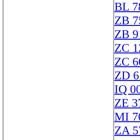
BL 7
ZB 7
ZB 9
ZC 1
ZC 6
ZD 6
IQ 0
ZE 3
MI 7
ZA 5