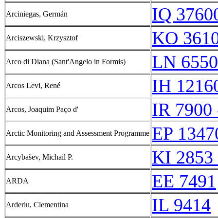
IQ 37600
Arciniegas, Germán
KO 3610
Arciszewski, Krzysztof
LN 6550
Arco di Diana (Sant'Angelo in Formis)
IH 12160
Arcos Levi, René
IR 7900 
Arcos, Joaquim Paço d'
EP 1347
Arctic Monitoring and Assessment Programme
KI 2853 
Arcybašev, Michail P.
EE 7491
ARDA
IL 9414
Arderiu, Clementina