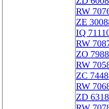
ZD 6008
RW 707
ZE 3008
IQ 7111
RW 708
ZO 7988
RW 705
ZC 7448
RW 706
ZD 6318
RW 707