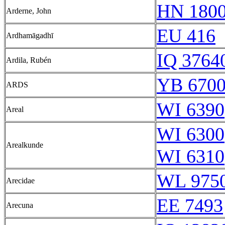
HN 1800
Arderne, John
EU 416
Ardhamāgadhī
IQ 37640
Ardila, Rubén
YB 6700
ARDS
WI 6390
Areal
WI 6300
Arealkunde
WI 6310
WL 975
Arecidae
EE 7493
Arecuna