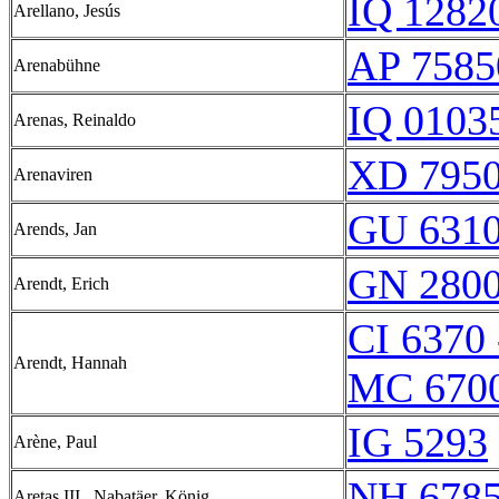
IQ 12820
Arellano, Jesús
AP 7585
Arenabühne
IQ 01035
Arenas, Reinaldo
XD 7950
Arenaviren
GU 6310
Arends, Jan
GN 2800
Arendt, Erich
CI 6370 
Arendt, Hannah
MC 670
IG 5293
Arène, Paul
NH 678
Aretas III., Nabatäer, König