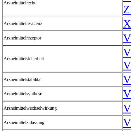
Arzneimittelrecht
Z
X
Arzneimittelresistenz
V
Arzneimittelrezeptor
V
Arzneimittelsicherheit
V
V
Arzneimittelstabilität
V
Arzneimittelsynthese
V
Arzneimittelwechselwirkung
V
Arzneimittelzulassung