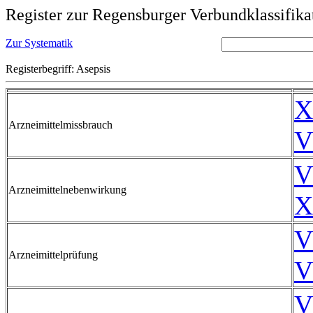
Register zur Regensburger Verbundklassifika
Zur Systematik
Registerbegriff: Asepsis
X
Arzneimittelmissbrauch
V
V
Arzneimittelnebenwirkung
X
V
Arzneimittelprüfung
V
V