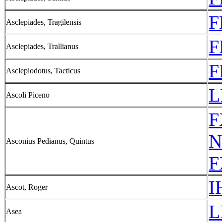
F
Asclepiades, Tragilensis
F
Asclepiades, Trallianus
F
Asclepiodotus, Tacticus
L
Ascoli Piceno
F
N
Asconius Pedianus, Quintus
F
I
Ascot, Roger
L
Asea