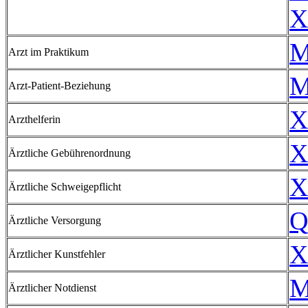
X
M
Arzt im Praktikum
M
Arzt-Patient-Beziehung
X
Arzthelferin
X
Ärztliche Gebührenordnung
X
Ärztliche Schweigepflicht
Q
Ärztliche Versorgung
X
Ärztlicher Kunstfehler
M
Ärztlicher Notdienst