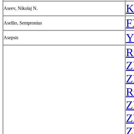
K
Aseev, Nikolaj N.
F
Asellio, Sempronius
Y
Asepsis
R
Z
Z
R
Z
Z
Z