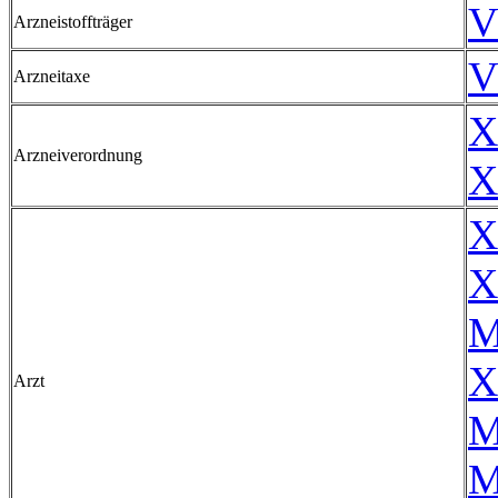
V
Arzneistoffträger
V
Arzneitaxe
X
Arzneiverordnung
X
X
X
M
X
Arzt
M
M