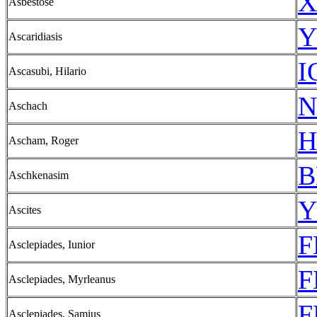
X
Asbestose
Y
Ascaridiasis
I
Ascasubi, Hilario
N
Aschach
H
Ascham, Roger
B
Aschkenasim
Y
Ascites
F
Asclepiades, Iunior
F
Asclepiades, Myrleanus
F
Asclepiades, Samius