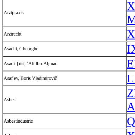
X
Arztpraxis
M
X
Arztrecht
I
Asachi, Gheorghe
E
Asadī Ṭūsī, ʿAlī Ibn-Aḥmad
L
Asafʹev, Boris Vladimirovič
Z
Asbest
A
Q
Asbestindustrie