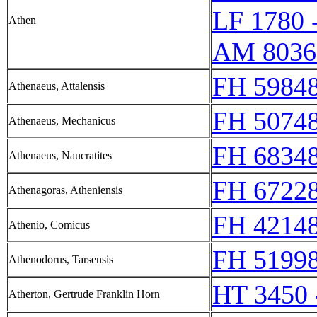
LF 1780 
Athen
AM 8036
FH 59848
Athenaeus, Attalensis
FH 50748
Athenaeus, Mechanicus
FH 68348
Athenaeus, Naucratites
FH 67228
Athenagoras, Atheniensis
FH 42148
Athenio, Comicus
FH 51998
Athenodorus, Tarsensis
HT 3450 
Atherton, Gertrude Franklin Horn