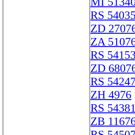
MI 51340
RS 5403
ZD 2707
ZA 5107
RS 5415
ZD 6807
RS 5424
ZH 4976
RS 5438
ZB 1167
RS 5450