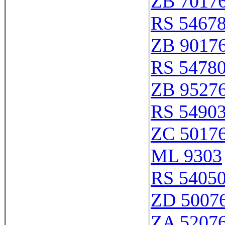
ZB 7017
RS 5467
ZB 9017
RS 5478
ZB 9527
RS 5490
ZC 5017
ML 9303
RS 5405
ZD 5007
ZA 5207