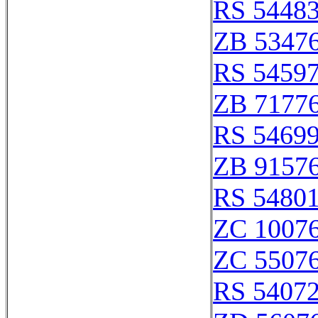
RS 5448
ZB 5347
RS 5459
ZB 7177
RS 5469
ZB 9157
RS 5480
ZC 1007
ZC 5507
RS 5407