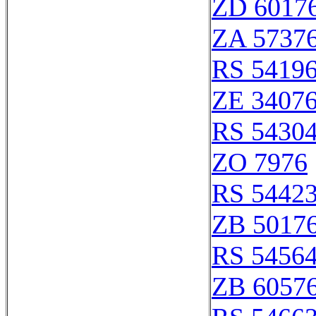
ZD 6017
ZA 5737
RS 5419
ZE 3407
RS 5430
ZO 7976
RS 5442
ZB 5017
RS 5456
ZB 6057