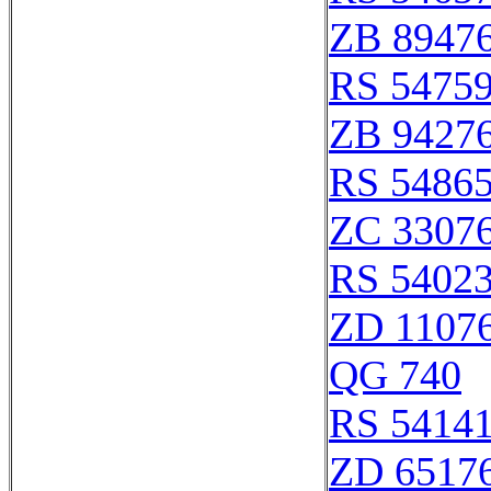
ZB 8947
RS 5475
ZB 9427
RS 5486
ZC 3307
RS 5402
ZD 1107
QG 740
RS 5414
ZD 6517