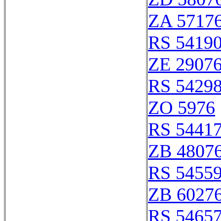
ZA 5717
RS 5419
ZE 2907
RS 5429
ZO 5976
RS 5441
ZB 4807
RS 5455
ZB 6027
RS 5465