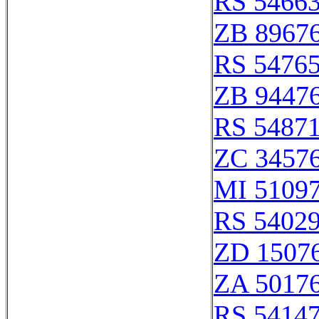
RS 5466
ZB 8967
RS 5476
ZB 9447
RS 5487
ZC 3457
MI 5109
RS 5402
ZD 1507
ZA 5017
RS 5414