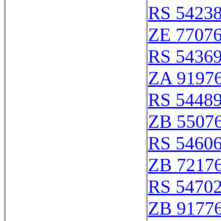
RS 5423
ZE 7707
RS 5436
ZA 9197
RS 5448
ZB 5507
RS 5460
ZB 7217
RS 5470
ZB 9177