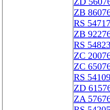
ZD 5607
ZB 8607
RS 5471
ZB 9227
RS 5482
ZC 2007
ZC 6507
RS 5410
ZD 6157
ZA 5767
RS 5420