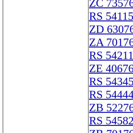
ZC 7357
RS 5411
ZD 6307
ZA 7017
RS 5421
ZE 4067
RS 5434
RS 5444
ZB 5227
RS 5458