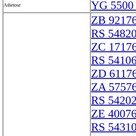
YG 5500 
Athetose
ZB 9217
RS 5482
ZC 1717
RS 5410
ZD 6117
ZA 5757
RS 5420
ZE 4007
RS 5431