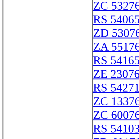
ZC 5327
RS 5406
ZD 5307
ZA 5517
RS 5416
ZE 2307
RS 5427
ZC 1337
ZC 6007
RS 5410