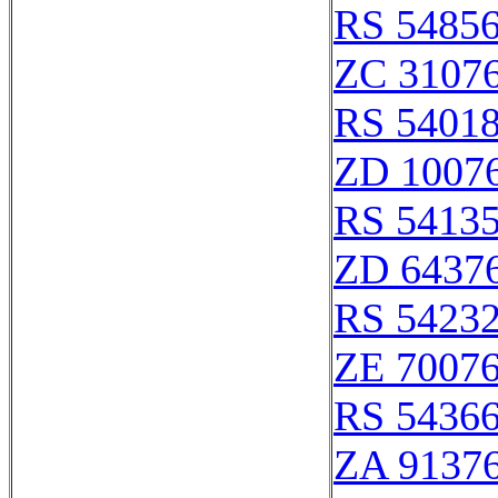
RS 5485
ZC 3107
RS 5401
ZD 1007
RS 5413
ZD 6437
RS 5423
ZE 7007
RS 5436
ZA 9137