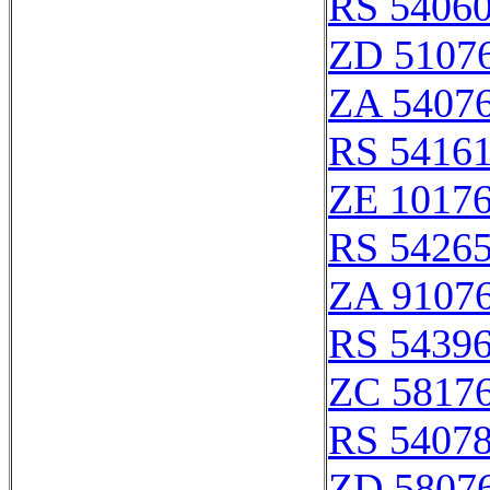
RS 5406
ZD 5107
ZA 5407
RS 5416
ZE 1017
RS 5426
ZA 9107
RS 5439
ZC 5817
RS 5407
ZD 5807