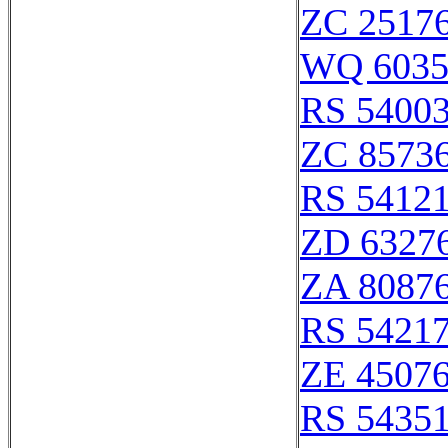
ZC 2517
WQ 603
RS 5400
ZC 8573
RS 5412
ZD 6327
ZA 8087
RS 5421
ZE 4507
RS 5435