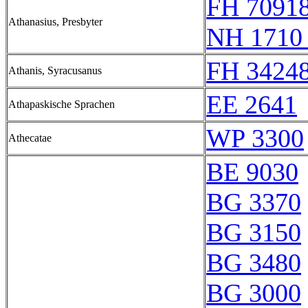
FH 70918
Athanasius, Presbyter
NH 1710 
FH 34248
Athanis, Syracusanus
EE 2641
Athapaskische Sprachen
WP 3300
Athecatae
BE 9030
BG 3370
BG 3150
BG 3480
BG 3000