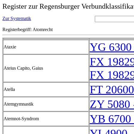
Register zur Regensburger Verbundklassifika
Zur Systematik
Registerbegriff: Atomrecht
YG 6300 
Ataxie
FX 19829
Ateius Capito, Gaius
FX 19829
FT 20600
Atella
ZY 5080 
Atemgymnastik
YB 6700 
Atemnot-Syndrom
YI 4900 