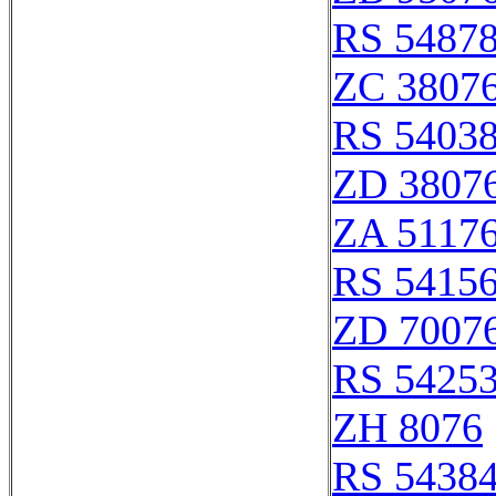
RS 5487
ZC 3807
RS 5403
ZD 3807
ZA 5117
RS 5415
ZD 7007
RS 5425
ZH 8076
RS 5438