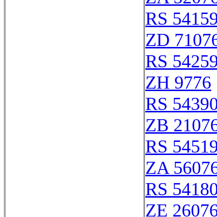
RS 5415
ZD 7107
RS 5425
ZH 9776
RS 5439
ZB 2107
RS 5451
ZA 5607
RS 5418
ZE 2607