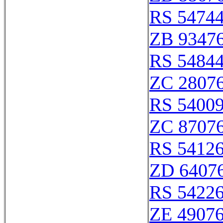
RS 5474
ZB 9347
RS 5484
ZC 2807
RS 5400
ZC 8707
RS 5412
ZD 6407
RS 5422
ZE 4907