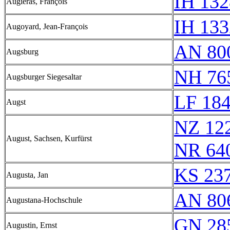
IH 132
Augiéras, François
IH 133
Augoyard, Jean-François
AN 80
Augsburg
NH 76
Augsburger Siegesaltar
LF 18
Augst
NZ 12
August, Sachsen, Kurfürst
NR 64
KS 237
Augusta, Jan
AN 80
Augustana-Hochschule
GN 28
Augustin, Ernst