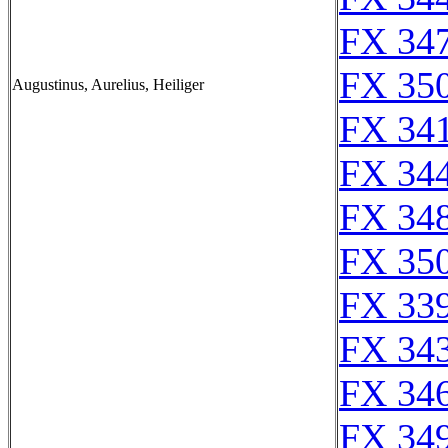
FX 347
FX 350
Augustinus, Aurelius, Heiliger
FX 341
FX 344
FX 348
FX 350
FX 339
FX 343
FX 346
FX 349