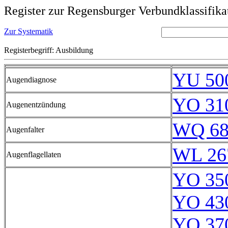
Register zur Regensburger Verbundklassifika
Zur Systematik
Registerbegriff: Ausbildung
YU 50
Augendiagnose
YO 31
Augenentzündung
WQ 68
Augenfalter
WL 26
Augenflagellaten
YO 35
YO 43
YO 37