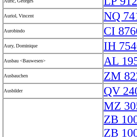
LP 91
Auric, Georges
NQ 74
Auriol, Vincent
CI 876
Aurobindo
IH 754
Aury, Dominique
AL 19
Ausbau <Bauwesen>
ZM 82
Ausbauchen
QV 24
Ausbilder
MZ 30
ZB 10
ZB 10