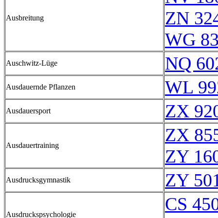
ZN 32
Ausbreitung
WG 83
NQ 60
Auschwitz-Lüge
WL 99
Ausdauernde Pflanzen
ZX 920
Ausdauersport
ZX 855
Ausdauertraining
ZY 16
ZY 501
Ausdrucksgymnastik
CS 45
Ausdruckspsychologie