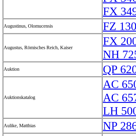
FX 349
FZ 130
Augustinus, Olomucensis
FX 200
Augustus, Römisches Reich, Kaiser
NH 72
QP 62
Auktion
AC 650
AC 65
Auktionskatalog
LH 500
NP 28
Aulike, Matthias