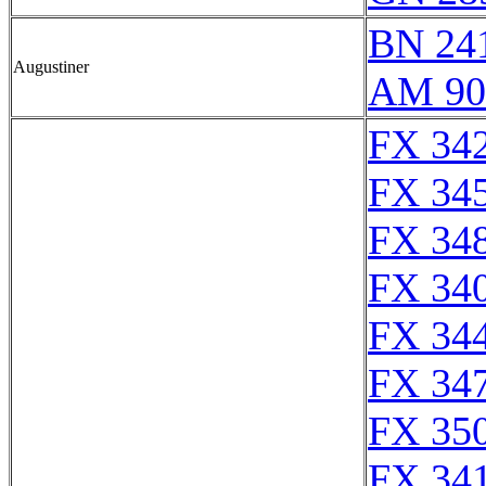
BN 24
Augustiner
AM 90
FX 342
FX 345
FX 348
FX 340
FX 344
FX 347
FX 350
FX 341