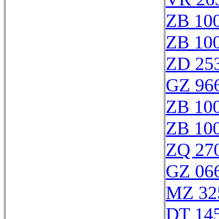
ZB 10
ZB 10
ZD 25
GZ 966
ZB 10
ZB 10
ZQ 27
GZ 066
MZ 32
DT 145