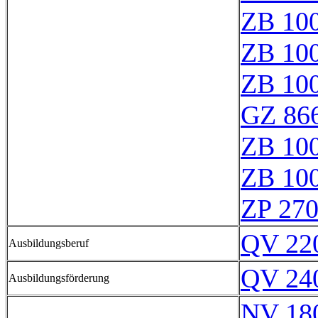
ZB 10
ZB 10
ZB 10
GZ 866
ZB 10
ZB 10
ZP 27
QV 22
Ausbildungsberuf
QV 24
Ausbildungsförderung
NV 18