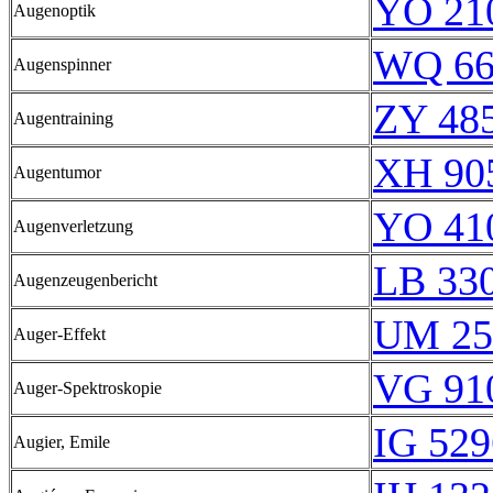
YO 21
Augenoptik
WQ 66
Augenspinner
ZY 485
Augentraining
XH 90
Augentumor
YO 41
Augenverletzung
LB 33
Augenzeugenbericht
UM 25
Auger-Effekt
VG 91
Auger-Spektroskopie
IG 529
Augier, Emile