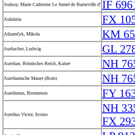
IF 696
Aulnoy, Marie Catherine Le Jumel de Barneville d'
FX 105
Aulularia
KM 65
Aǔramčyk, Mikola
GL 278
Aurbacher, Ludwig
NH 76
Aurelian, Römisches Reich, Kaiser
NH 76
Aurelianische Mauer (Rom)
FY 163
Aurelianus, Reomensis
NH 33
Aurelius Victor, Sextus
FX 293