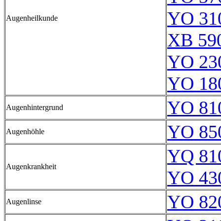
YO 31
Augenheilkunde
XB 59
YO 23
YO 18
YO 81
Augenhintergrund
YO 85
Augenhöhle
YQ 81
Augenkrankheit
YO 43
YO 82
Augenlinse