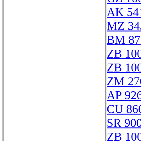
AK 54
MZ 34
BM 87
ZB 10
ZB 10
ZM 27
AP 92
CU 86
SR 90
ZB 10