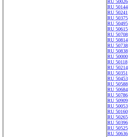
RU 50026
RU 50144
RU 50241
RU 50375
RU 50495
RU 50615
RU 50708
RU 50814
RU 50738
RU 50838
RU 50000
RU 50118
RU 50214
RU 50351
RU 50453
RU 50588
RU 50684
RU 50786
RU 50909
RU 50053
RU 50160
RU 50265
RU 50396
RU 50525
RU 50636