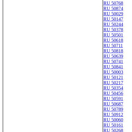
RU 50768
RU 50874
RU 50029
RU 50147
RU 50244
RU 50378
RU 50501
RU 50618
RU 50711
RU 50818
RU 50639
RU 50741
RU 50841
RU 50003
RU 50121
RU 50217
RU 50354
RU 50456
RU 50591
RU 50687
RU 50789
RU 50912
RU 50060
RU 50161
RU 50268