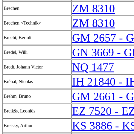
ZM 8310
Brechen
ZM 8310
Brechen <Technik>
GM 2657 - 
Brecht, Bertolt
GN 3669 - G
Bredel, Willi
NQ 1477
Bredt, Johann Victor
IH 21840 - I
Bréhal, Nicolas
GM 2661 - 
Brehm, Bruno
EZ 7520 - E
Breikšs, Leonīds
KS 3886 - K
Breisky, Arthur