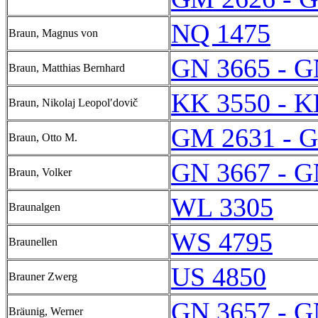
NQ 1475
Braun, Magnus von
GN 3665 - G
Braun, Matthias Bernhard
KK 3550 - K
Braun, Nikolaj Leopolʹdovič
GM 2631 - 
Braun, Otto M.
GN 3667 - G
Braun, Volker
WL 3305
Braunalgen
WS 4795
Braunellen
US 4850
Brauner Zwerg
GN 3657 - G
Bräunig, Werner