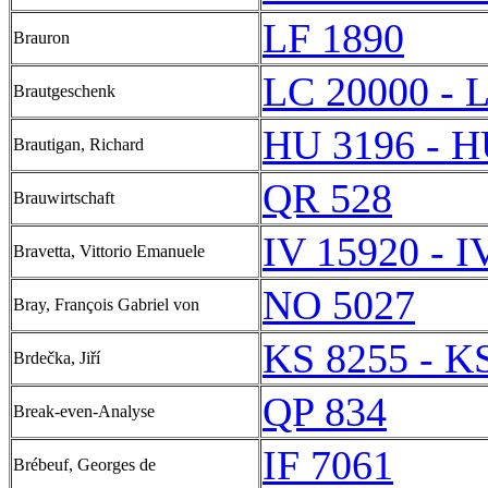
LF 1890
Brauron
LC 20000 - 
Brautgeschenk
HU 3196 - H
Brautigan, Richard
QR 528
Brauwirtschaft
IV 15920 - I
Bravetta, Vittorio Emanuele
NO 5027
Bray, François Gabriel von
KS 8255 - K
Brdečka, Jiří
QP 834
Break-even-Analyse
IF 7061
Brébeuf, Georges de