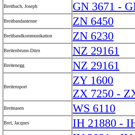
GN 3671 - G
Breitbach, Joseph
ZN 6450
Breitbandantenne
ZN 6230
Breitbandkommunikation
NZ 29161
Breitenbrunn-Dürn
NZ 29161
Breitenegg
ZY 1600
Breitensport
ZX 7250 - Z
WS 6110
Breitnasen
IH 21880 - I
Brel, Jacques