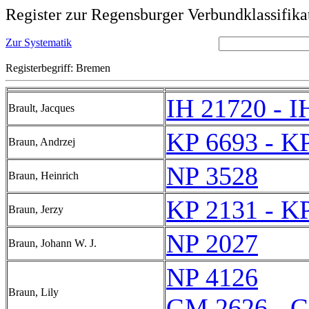
Register zur Regensburger Verbundklassifika
Zur Systematik
Registerbegriff: Bremen
IH 21720 - I
Brault, Jacques
KP 6693 - K
Braun, Andrzej
NP 3528
Braun, Heinrich
KP 2131 - K
Braun, Jerzy
NP 2027
Braun, Johann W. J.
NP 4126
Braun, Lily
GM 2626 - 