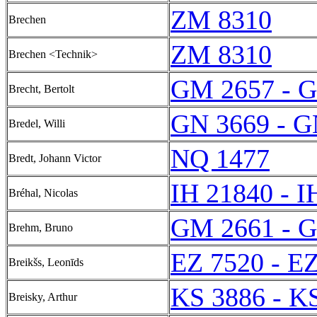
ZM 8310
Brechen
ZM 8310
Brechen <Technik>
GM 2657 - 
Brecht, Bertolt
GN 3669 - G
Bredel, Willi
NQ 1477
Bredt, Johann Victor
IH 21840 - I
Bréhal, Nicolas
GM 2661 - 
Brehm, Bruno
EZ 7520 - E
Breikšs, Leonīds
KS 3886 - K
Breisky, Arthur