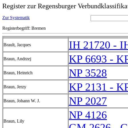
Register zur Regensburger Verbundklassifika
Zur Systematik
Registerbegriff: Bremen
IH 21720 - I
Brault, Jacques
KP 6693 - K
Braun, Andrzej
NP 3528
Braun, Heinrich
KP 2131 - K
Braun, Jerzy
NP 2027
Braun, Johann W. J.
NP 4126
Braun, Lily
GM 2626 - 