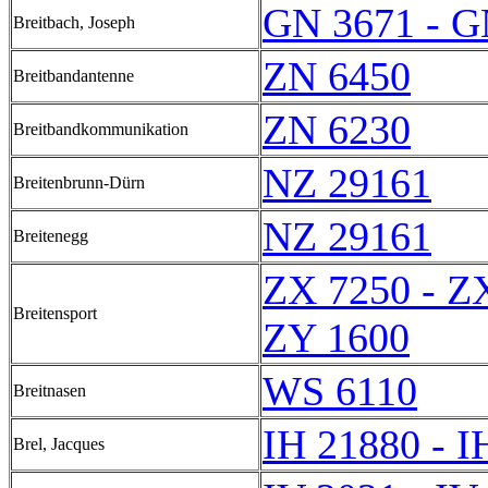
GN 3671 - G
Breitbach, Joseph
ZN 6450
Breitbandantenne
ZN 6230
Breitbandkommunikation
NZ 29161
Breitenbrunn-Dürn
NZ 29161
Breitenegg
ZX 7250 - Z
Breitensport
ZY 1600
WS 6110
Breitnasen
IH 21880 - I
Brel, Jacques