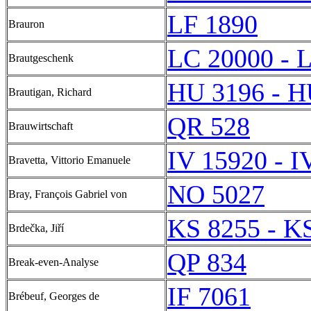
LF 1890
Brauron
LC 20000 - 
Brautgeschenk
HU 3196 - H
Brautigan, Richard
QR 528
Brauwirtschaft
IV 15920 - I
Bravetta, Vittorio Emanuele
NO 5027
Bray, François Gabriel von
KS 8255 - K
Brdečka, Jiří
QP 834
Break-even-Analyse
IF 7061
Brébeuf, Georges de