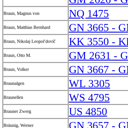
NQ 1475
Braun, Magnus von
GN 3665 - G
Braun, Matthias Bernhard
KK 3550 - K
Braun, Nikolaj Leopolʹdovič
GM 2631 - 
Braun, Otto M.
GN 3667 - G
Braun, Volker
WL 3305
Braunalgen
WS 4795
Braunellen
US 4850
Brauner Zwerg
GN 3657 - G
Bräunig, Werner