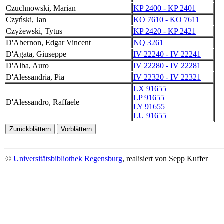
Czuchnowski, Marian
KP 2400 - KP 2401
Czyński, Jan
KO 7610 - KO 7611
Czyżewski, Tytus
KP 2420 - KP 2421
D'Abernon, Edgar Vincent
NQ 3261
D'Agata, Giuseppe
IV 22240 - IV 22241
D'Alba, Auro
IV 22280 - IV 22281
D'Alessandria, Pia
IV 22320 - IV 22321
LX 91655
LP 91655
D'Alessandro, Raffaele
LY 91655
LU 91655
©
Universitätsbibliothek Regensburg
, realisiert von Sepp Kuffer