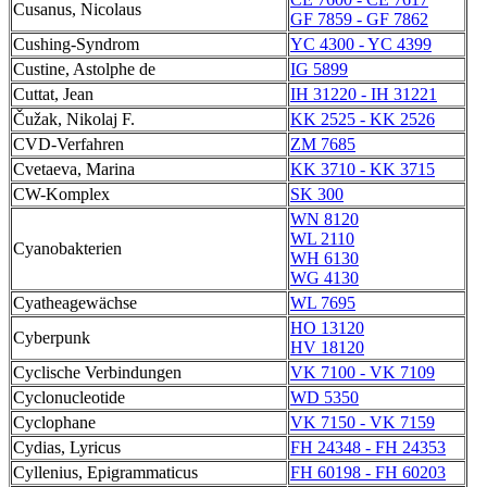
Cusanus, Nicolaus
GF 7859 - GF 7862
Cushing-Syndrom
YC 4300 - YC 4399
Custine, Astolphe de
IG 5899
Cuttat, Jean
IH 31220 - IH 31221
Čužak, Nikolaj F.
KK 2525 - KK 2526
CVD-Verfahren
ZM 7685
Cvetaeva, Marina
KK 3710 - KK 3715
CW-Komplex
SK 300
WN 8120
WL 2110
Cyanobakterien
WH 6130
WG 4130
Cyatheagewächse
WL 7695
HO 13120
Cyberpunk
HV 18120
Cyclische Verbindungen
VK 7100 - VK 7109
Cyclonucleotide
WD 5350
Cyclophane
VK 7150 - VK 7159
Cydias, Lyricus
FH 24348 - FH 24353
Cyllenius, Epigrammaticus
FH 60198 - FH 60203