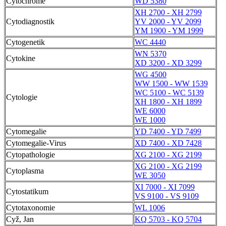
Cytochrome
WD 5380
XH 2700 - XH 2799
Cytodiagnostik
YV 2000 - YV 2099
YM 1900 - YM 1999
Cytogenetik
WC 4440
WN 5370
Cytokine
XD 3200 - XD 3299
WG 4500
WW 1500 - WW 1539
WC 5100 - WC 5139
Cytologie
XH 1800 - XH 1899
WE 6000
WE 1000
Cytomegalie
YD 7400 - YD 7499
Cytomegalie-Virus
XD 7400 - XD 7428
Cytopathologie
XG 2100 - XG 2199
XG 2100 - XG 2199
Cytoplasma
WE 3050
XI 7000 - XI 7099
Cytostatikum
VS 9100 - VS 9109
Cytotaxonomie
WL 1006
Cyž, Jan
KQ 5703 - KQ 5704