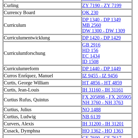
Curling
ZY 7190 - ZY 7199
Currency Board
QK 230
DP 1340 - DP 1349
Curriculum
MB 2560
DW 1300 - DW 1309
Curriculumentwicklung
DP 1420 - DP 1429
GB 2916
HD 156
Curriculumforschung
EC 1434
ID 1508
Curriculumreform
DP 1440 - DP 1449
Curros Enríquez, Manuel
IZ 9455 - IZ 9456
Curtis, George William
HT 4856 - HT 4859
Curtis, Jean-Louis
IH 31160 - IH 31161
FX 205898 - FX 205905
Curtius Rufus, Quintus
NH 3760 - NH 3763
Curtius, Julius
NQ 1488
Curtius, Ludwig
NB 6139
Curvers, Alexis
IH 31200 - IH 31201
Cusack, Dymphna
HQ 1362 - HQ 1363
CE 7600 - CE 7617