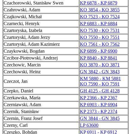
Czachorowski, Stanisław Swen
KP 6878 - KP 6879
Czahrowski, Adam
KO 3854 - KO 3855
Czajkowski, Michał
KO 7523 - KO 7524
Czarnecki, Henryk
KP 6883 - KP 6884
Czartoryska, Izabela
KO 7530 - KO 7531
Czartoryski, Adam Jerzy
KO 7550 - KO 7551
Czartoryski, Adam Kazimierz
KO 7561 - KO 7562
Czaykowski, Bogdan
KP 6899 - KP 6900
Czcibor-Piotrowski, Andrzej
KP 8840 - KP 8841
Czechowic, Marcin
KO 3870 - KO 3871
Czechowski, Heinz
GN 3842 - GN 3843
KM 5880 - KM 5881
Czeczot, Jan
KO 7590 - KO 7591
Czepko, Daniel
GH 4125 - GH 4128
Czerkawska, Maria
KP 2366 - KP 2367
Czerniawski, Adam
KP 6903 - KP 6904
Czernik, Stanisław
KP 2373 - KP 2374
Czernin, Franz Josef
GN 3844 - GN 3845
Czerny, Carl
LP 63600
Czeszko, Bohdan
KP 6911 - KP 6912