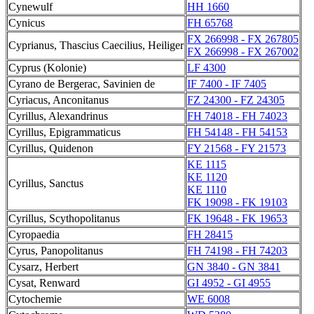
Cynewulf
HH 1660
Cynicus
FH 65768
FX 266998 - FX 267805
Cyprianus, Thascius Caecilius, Heiliger
FX 266998 - FX 267002
Cyprus (Kolonie)
LF 4300
Cyrano de Bergerac, Savinien de
IF 7400 - IF 7405
Cyriacus, Anconitanus
FZ 24300 - FZ 24305
Cyrillus, Alexandrinus
FH 74018 - FH 74023
Cyrillus, Epigrammaticus
FH 54148 - FH 54153
Cyrillus, Quidenon
FY 21568 - FY 21573
KE 1115
KE 1120
Cyrillus, Sanctus
KE 1110
FK 19098 - FK 19103
Cyrillus, Scythopolitanus
FK 19648 - FK 19653
Cyropaedia
FH 28415
Cyrus, Panopolitanus
FH 74198 - FH 74203
Cysarz, Herbert
GN 3840 - GN 3841
Cysat, Renward
GI 4952 - GI 4955
Cytochemie
WE 6008