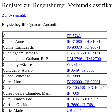
Register zur Regensburger Verbundklassifika
Zur Systematik
Registerbegriff: Cyriacus, Anconitanus
Cuna
EE 5743
Cuneo, Anne
IH 31080 - IH 31081
Cunha, Euclides da
IQ 90070 - IQ 90071
Cunningham, James V.
HN 2976 - HN 2979
Cunninghame Graham, R. B.
HM 2796 - HM 2799
Cunoniagewächse
WL 8190
Cunqueiro, Álvaro
IP 3549 - IP 3550
Cuoco, Vincenzo
IV 2088
Curci, Lino
IV 22000 - IV 22001
Curculio
FX 105238 - FX 105245
Cureau de La Chambre, Marin
IF 7609
Curel, François de
IH 31120 - IH 31121
Curial e Güelfa
IL 7680 - IL 7681
Curie, Marie
UB 2554