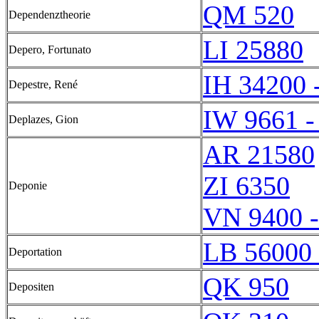
QM 520
Dependenztheorie
LI 25880
Depero, Fortunato
IH 34200 
Depestre, René
IW 9661 -
Deplazes, Gion
AR 21580
ZI 6350
Deponie
VN 9400 
LB 56000 
Deportation
QK 950
Depositen