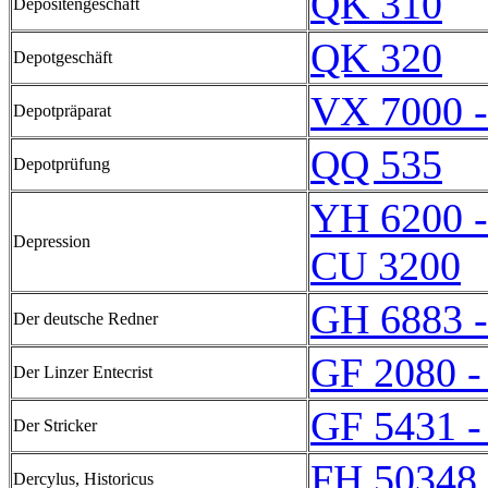
QK 310
Depositengeschäft
QK 320
Depotgeschäft
VX 7000 
Depotpräparat
QQ 535
Depotprüfung
YH 6200 
Depression
CU 3200
GH 6883 
Der deutsche Redner
GF 2080 -
Der Linzer Entecrist
GF 5431 -
Der Stricker
FH 50348 
Dercylus, Historicus