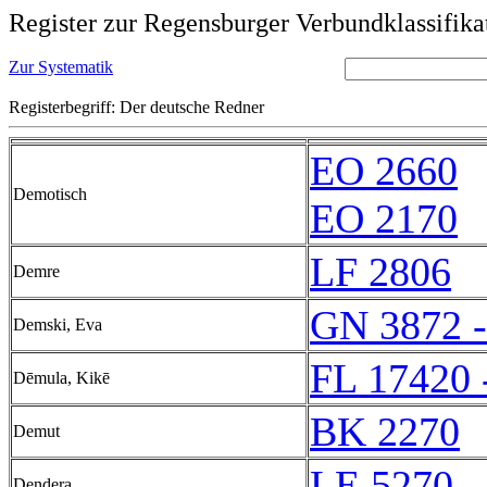
Register zur Regensburger Verbundklassifika
Zur Systematik
Registerbegriff: Der deutsche Redner
EO 2660
Demotisch
EO 2170
LF 2806
Demre
GN 3872 
Demski, Eva
FL 17420 
Dēmula, Kikē
BK 2270
Demut
LE 5270 -
Dendera