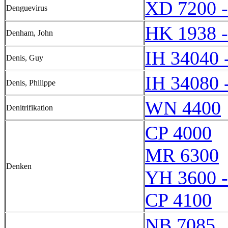
XD 7200 
Denguevirus
HK 1938 
Denham, John
IH 34040 
Denis, Guy
IH 34080 
Denis, Philippe
WN 4400
Denitrifikation
CP 4000
MR 6300
Denken
YH 3600 
CP 4100
NB 7085