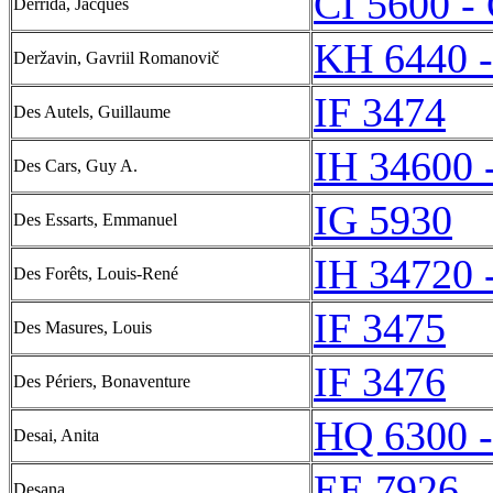
CI 5600 -
Derrida, Jacques
KH 6440 
Deržavin, Gavriil Romanovič
IF 3474
Des Autels, Guillaume
IH 34600 
Des Cars, Guy A.
IG 5930
Des Essarts, Emmanuel
IH 34720 
Des Forêts, Louis-René
IF 3475
Des Masures, Louis
IF 3476
Des Périers, Bonaventure
HQ 6300 
Desai, Anita
EE 7926
Desana