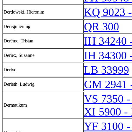
KQ 9023 
Derdowski, Hieronim
QR 300
Deregulierung
IH 34240 
Derème, Tristan
IH 34300 
Deriex, Suzanne
LB 33999
Dérive
GM 2941 
Derleth, Ludwig
VS 7350 -
Dermatikum
XI 5900 -
YF 3100 -